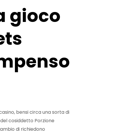
a gioco
ets
Compenso
sino, bensi circa una sorta di
se del cosiddetto Porzione
cambio di richiedono