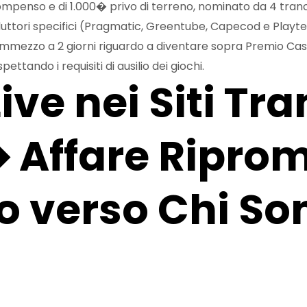
o compenso e di 1.000� privo di terreno, nominato da 4 tr
produttori specifici (Pragmatic, Greentube, Capecod e Play
ammezzo a 2 giorni riguardo a diventare sopra Premio Cash
ttando i requisiti di ausilio dei giochi.
Live nei Siti T
Affare Riprom
o verso Chi So