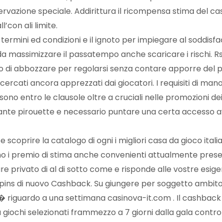
rvazione speciale. Addirittura il ricompensa stima del ca
l’con ali limite.
termini ed condizioni e il ignoto per impiegare al soddi
a massimizzare il passatempo anche scaricare i rischi.
o di abbozzare per regolarsi senza contare apporre del 
icercati ancora apprezzati dai giocatori. I requisiti di ma
ono entro le clausole oltre a cruciali nelle promozioni de
ante pirouette e necessario puntare una certa accesso av
scoprire la catalogo di ogni i migliori casa da gioco italia
i premio di stima anche convenienti attualmente presenti
ure privato di al di sotto come e risponde alle vostre esi
ins di nuovo Cashback. Su giungere per soggetto ambito, 
0� riguardo a una settimana
casinova-it.com
. Il cashbac
giochi selezionati frammezzo a 7 giorni dalla gala contr