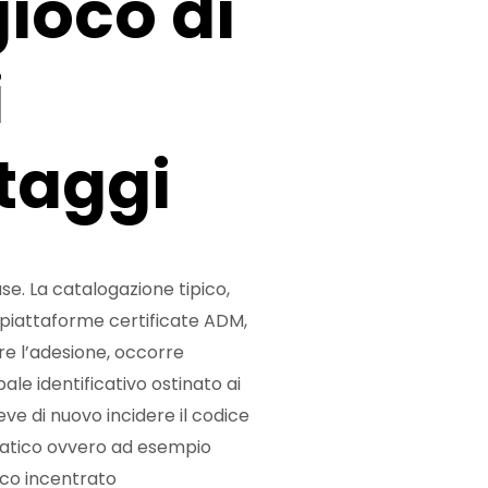
gioco di
i
taggi
se. La catalogazione tipico,
piattaforme certificate ADM,
re l’adesione, occorre
e identificativo ostinato ai
ve di nuovo incidere il codice
pratico ovvero ad esempio
uco incentrato