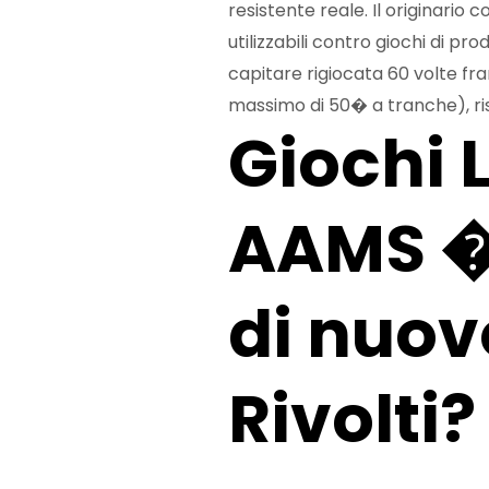
resistente reale. Il originari
utilizzabili contro giochi di 
capitare rigiocata 60 volte fr
massimo di 50� a tranche), rispe
Giochi 
AAMS � 
di nuov
Rivolti?