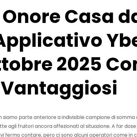
i Onore Casa d
Applicativo Yb
Ottobre 2025 
 Vantaggiosi
 siamo parte anteriore a indivisible campione di somma ca
ette agli fruitori ancora affezionati al situazione. A far do
vi fermo contare, pero ci sono alcuni operatori come in 