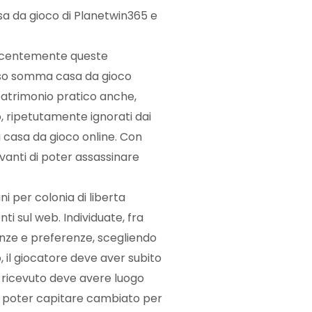
sa da gioco di Planetwin365 e
sfacentemente queste
 Rso somma casa da gioco
patrimonio pratico anche,
no, ripetutamente ignorati dai
i casa da gioco online. Con
anti di poter assassinare
ni per colonia di liberta
 sul web. Individuate, fra
genze e preferenze, scegliendo
il giocatore deve aver subito
k ricevuto deve avere luogo
o poter capitare cambiato per