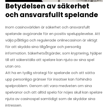
Betydelsen av säkerhet
och ansvarsfullt spelande
Inom casinovärlden är säkerhet och ansvarsfullt
spelande avgörande för en positiv spelupplevelse. Att
välja pålitliga och regulerade onlinecasinon är viktigt
för att skydda sina tillgångar och personlig
information. Säkerhetsåtgärder, som kryptering, hjälper
till att säkerställa att spelare kan njuta av sina spel
utan oro.
Att ha en tydlig strategi för spelande och att sätta
upp personliga gränser för insatser kan förhindra
spelproblem. Genom att vara medveten om sina
spelvanor och att alltid spela för nöjes skull kan spelare
njuta av casinospel samtidigt som de skyddar sina
intressen.