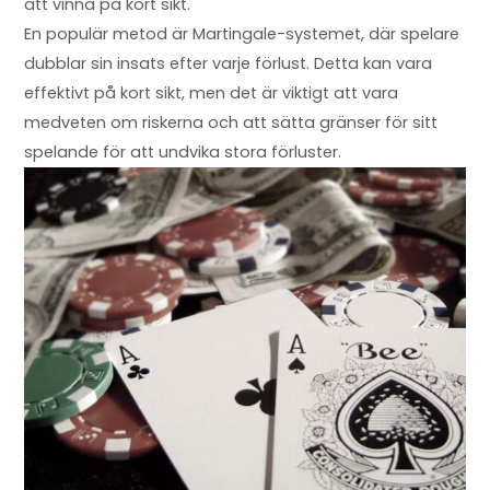
att vinna på kort sikt.
En populär metod är Martingale-systemet, där spelare
dubblar sin insats efter varje förlust. Detta kan vara
effektivt på kort sikt, men det är viktigt att vara
medveten om riskerna och att sätta gränser för sitt
spelande för att undvika stora förluster.