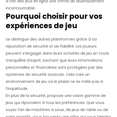
a fait des jeux en ligne une forme de divertissement
incontournable.
Pourquoi choisir pour vos
expériences de jeu
se distingue des autres plateformes grâce à sa
réputation de sécurité et de fiabilité. Les joueurs
peuvent s’engager dans leurs activités de jeu en toute
tranquillité d’esprit, sachant que leurs informations
personnelles et financières sont protégées par des
systèmes de sécurité avancés. Cela crée un
environnement de jeu où le plaisir ne se mêle pas à
l’inquiétude.
En plus de la sécurité, propose une vaste gamme de
jeux qui répondent à tous les préférences. Que vous
soyez fan de machines à sous, de jeux de table ou de
paris sportifs, vous trouverez une offre qui vous tiendra