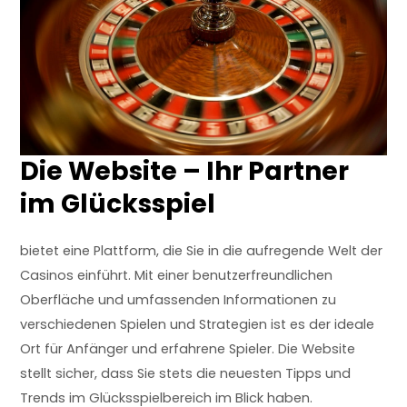
Die Website – Ihr Partner
im Glücksspiel
bietet eine Plattform, die Sie in die aufregende Welt der
Casinos einführt. Mit einer benutzerfreundlichen
Oberfläche und umfassenden Informationen zu
verschiedenen Spielen und Strategien ist es der ideale
Ort für Anfänger und erfahrene Spieler. Die Website
stellt sicher, dass Sie stets die neuesten Tipps und
Trends im Glücksspielbereich im Blick haben.