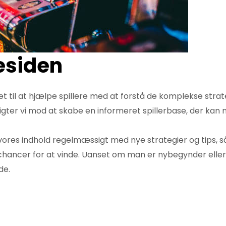
siden
til at hjælpe spillere med at forstå de komplekse strate
 sigter vi mod at skabe en informeret spillerbase, der kan
ores indhold regelmæssigt med nye strategier og tips, så
chancer for at vinde. Uanset om man er nybegynder eller e
de.