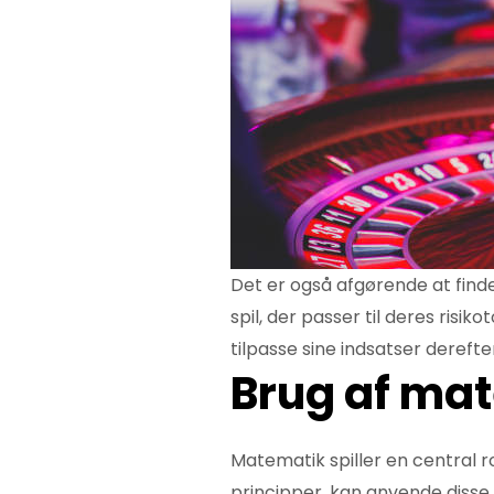
Det er også afgørende at finde
spil, der passer til deres risi
tilpasse sine indsatser derefte
Brug af mat
Matematik spiller en central 
principper, kan anvende disse 