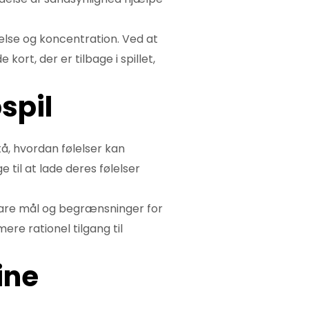
else og koncentration. Ved at
kort, der er tilbage i spillet,
spil
tå, hvordan følelser kan
ge til at lade deres følelser
 klare mål og begrænsninger for
re rationel tilgang til
ine