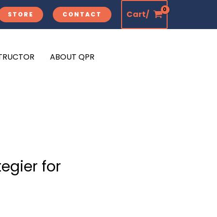
Cart/
STORE
CONTACT
STRUCTOR
ABOUT QPR
egier for