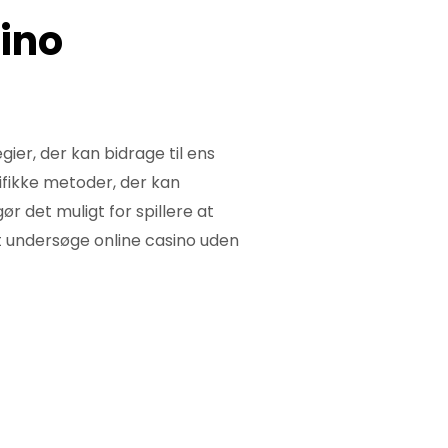
ino
ier, der kan bidrage til ens
cifikke metoder, der kan
r det muligt for spillere at
at undersøge
online casino uden