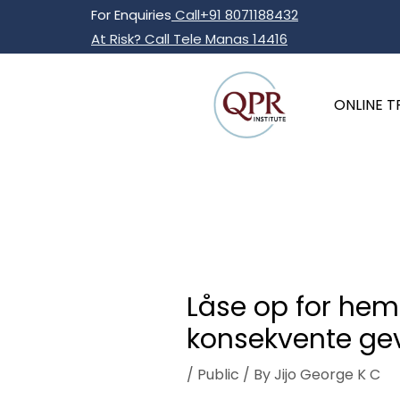
Skip
Post
For Enquiries
Call+91 8071188432
to
navigation
At Risk? Call Tele Manas 14416
content
ONLINE T
Låse op for hem
konsekvente gev
/
Public
/ By
Jijo George K C