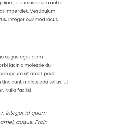
g diam, a cursus ipsum ante
equat imperdiet. Vestibulum
ctus. Integer euismod lacus
na augue eget diam.
rbi lacinia molestie dui.
i in ipsum sit amet pede
m tincidunt malesuada tellus. Ut
 Nulla facilisi.
or. Integer id quam.
it amet, augue. Proin