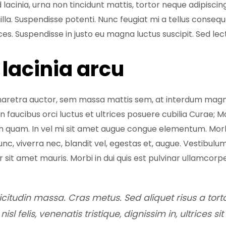
acinia, urna non tincidunt mattis, tortor neque adipiscin
fringilla. Suspendisse potenti. Nunc feugiat mi a tellus cons
ces. Suspendisse in justo eu magna luctus suscipit. Sed le
lacinia arcu
pharetra auctor, sem massa mattis sem, at interdum mag
 faucibus orci luctus et ultrices posuere cubilia Curae; Mo
on quam. In vel mi sit amet augue congue elementum. Morb
nunc, viverra nec, blandit vel, egestas et, augue. Vestibulu
 sit amet mauris. Morbi in dui quis est pulvinar ullamcorper.
licitudin massa. Cras metus. Sed aliquet risus a tort
isl felis, venenatis tristique, dignissim in, ultrices s