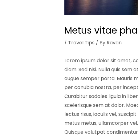
Metus vitae pha
/
Travel Tips
/ By
Ravan
Lorem ipsum dolor sit amet, co
diam. Sed nisi. Nulla quis sem 
augue semper porta. Mauris mas
per conubia nostra, per incep
Curabitur sodales ligula in lib
scelerisque sem at dolor. Maece
lectus risus, iaculis vel, suscip
metus metus, ullamcorper vel, t
Quisque volutpat condimentum v