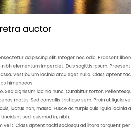
retra auctor
nsectetur adipiscing elit. Integer nec odio. Praesent libe
at nibh elementum imperdiet. Duis sagittis ipsum. Praesent
sa. Vestibulum lacinia arcu eget nulla. Class aptent taci
tos himenaeos.
ero. Sed dignissim lacinia nunc. Curabitur tortor. Pellentes
nas mattis. Sed convallis tristique sem. Proin ut ligula ve
it quis, luctus non, massa. Fusce ac turpis quis ligula lacinia 
incidunt sed, euismod in, nibh.
elit. Class aptent taciti sociosqu ad litora torquent per