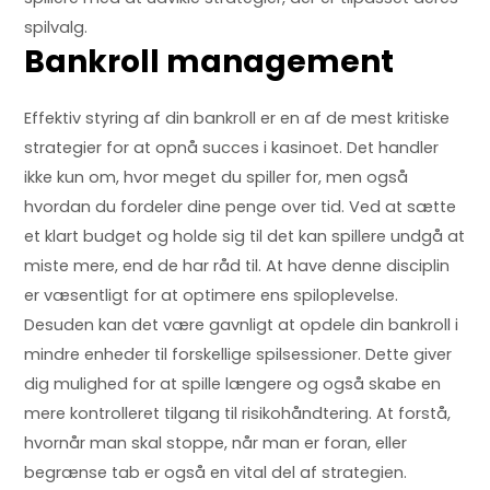
spilvalg.
Bankroll management
Effektiv styring af din bankroll er en af de mest kritiske
strategier for at opnå succes i kasinoet. Det handler
ikke kun om, hvor meget du spiller for, men også
hvordan du fordeler dine penge over tid. Ved at sætte
et klart budget og holde sig til det kan spillere undgå at
miste mere, end de har råd til. At have denne disciplin
er væsentligt for at optimere ens spiloplevelse.
Desuden kan det være gavnligt at opdele din bankroll i
mindre enheder til forskellige spilsessioner. Dette giver
dig mulighed for at spille længere og også skabe en
mere kontrolleret tilgang til risikohåndtering. At forstå,
hvornår man skal stoppe, når man er foran, eller
begrænse tab er også en vital del af strategien.