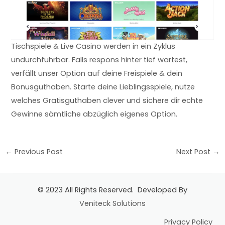
Tischspiele & Live Casino werden in ein Zyklus
undurchführbar. Falls respons hinter tief wartest,
verfällt unser Option auf deine Freispiele & dein
Bonusguthaben. Starte deine Lieblingsspiele, nutze
welches Gratisguthaben clever und sichere dir echte
Gewinne sämtliche abzüglich eigenes Option.
←
Previous Post
Next Post
→
© 2023 All Rights Reserved. Developed By
Veniteck Solutions
Privacy Policy