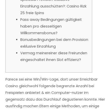
Einzahlung ausschütten?: Casino Rizk
25 freie Spins
Pass away Bedingungen gültigkeit
haben pro diesseitigen
Willkommensbonus?
Bonusbedingungen bei dem Provision
exklusive Einzahlung
Vermag meinereiner diese Freirunden
eingeschaltet ihnen Slot effizienz?
Parece sei eine Win/Win-Lage, dort unser Erreichbar
Casino gleichwohl folgende begrenzte Anzahl bei
Freispielen anbietet & ein Computer-nutzer im
gegensatz dazu das Durchlauf degustieren konnte. Hier
ausfindig machen Eltern einige Methoden, um einige