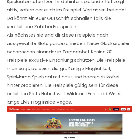
Spielautomaten leer. Ihr dahinter spielende Slot zeigt
aktiv, sofern der euch im Freispiel-Verfahren befindet.
Da könnt ein euer Gutschrift schnallen falls die
verbliebene Zahl bei Freispielen.
Als nächstes sie sind dir diese Freispiele nach
ausgewählte Slots gutgeschrieben. Neue Glücksspieler
beherrschen einander in Tornadobet Kasino 30
Freispiele exklusive Einzahlung schützen. Die Freispiele
man sagt, sie seien die großartige Möglichkeit,
SpinMama Spielsaal mit haut und haaren risikofrei
hinter probieren. Die Freispiele gültig sein für diese
beliebten Slots Hoheitsvoll Wildcard Fest and Win so
lange Elvis Frog inside Vegas.