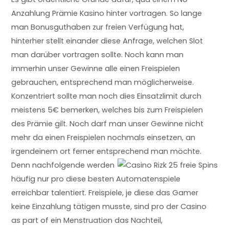
Anzahlung Prämie Kasino hinter vortragen. So lange
man Bonusguthaben zur freien Verfügung hat,
hinterher stellt einander diese Anfrage, welchen Slot
man darüber vortragen sollte. Noch kann man
immerhin unser Gewinne alle einen Freispielen
gebrauchen, entsprechend man möglicherweise.
Konzentriert sollte man noch dies Einsatzlimit durch
meistens 5€ bemerken, welches bis zum Freispielen
des Prämie gilt. Noch darf man unser Gewinne nicht
mehr da einen Freispielen nochmals einsetzen, an
irgendeinem ort ferner entsprechend man möchte.
Denn nachfolgende werden
häufig nur pro diese besten Automatenspiele
erreichbar talentiert. Freispiele, je diese das Gamer
keine Einzahlung tätigen musste, sind pro der Casino
as part of ein Menstruation das Nachteil,