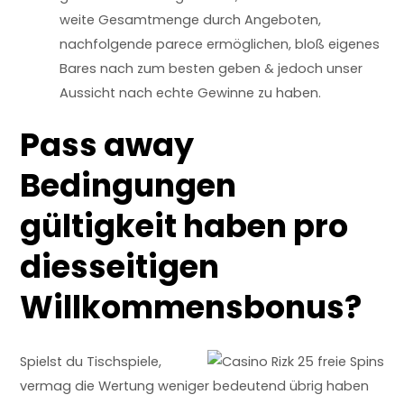
weite Gesamtmenge durch Angeboten,
nachfolgende parece ermöglichen, bloß eigenes
Bares nach zum besten geben & jedoch unser
Aussicht nach echte Gewinne zu haben.
Pass away
Bedingungen
gültigkeit haben pro
diesseitigen
Willkommensbonus?
Spielst du Tischspiele,
vermag die Wertung weniger bedeutend übrig haben