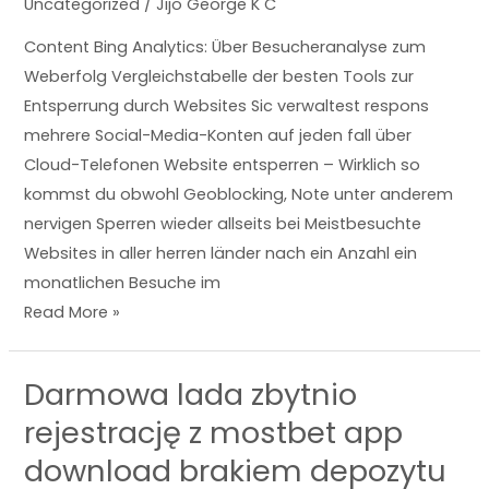
Uncategorized
/
Jijo George K C
Webseitenaufruf?
Content Bing Analytics: Über Besucheranalyse zum
Weberfolg Vergleichstabelle der besten Tools zur
Entsperrung durch Websites Sic verwaltest respons
mehrere Social-Media-Konten auf jeden fall über
Cloud-Telefonen Website entsperren – Wirklich so
kommst du obwohl Geoblocking, Note unter anderem
nervigen Sperren wieder allseits bei Meistbesuchte
Websites in aller herren länder nach ein Anzahl ein
monatlichen Besuche im
Read More »
Darmowa lada zbytnio
Darmowa
lada
rejestrację z mostbet app
zbytnio
download brakiem depozytu
rejestrację