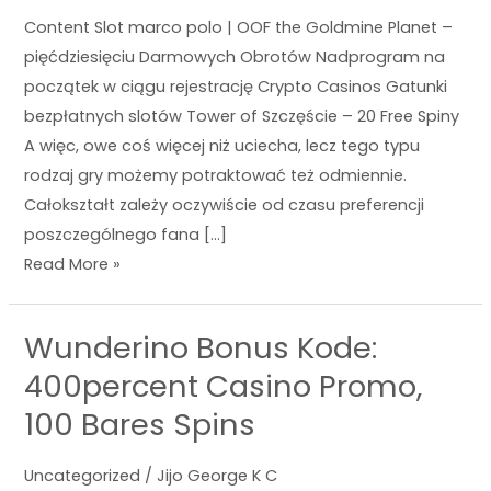
Content Slot marco polo | OOF the Goldmine Planet –
Free
pięćdziesięciu Darmowych Obrotów Nadprogram na
Kasyno
początek w ciągu rejestrację Crypto Casinos Gatunki
Przez
bezpłatnych slotów Tower of Szczęście – 20 Free Spiny
internet
A więc, owe coś więcej niż uciecha, lecz tego typu
Free
rodzaj gry możemy potraktować też odmiennie.
Spiny
Całokształt zależy oczywiście od czasu preferencji
poszczególnego fana […]
Read More »
Wunderino Bonus Kode:
Wunderino
Bonus
400percent Casino Promo,
Kode:
100 Bares Spins
400percent
Casino
Uncategorized
/
Jijo George K C
Promo,