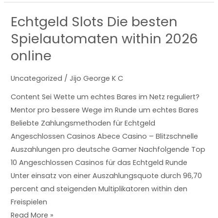
Echtgeld Slots Die besten
Echtgeld
Slots
Spielautomaten within 2026
Die
online
besten
Spielautomaten
Uncategorized
/
Jijo George K C
within
Content Sei Wette um echtes Bares im Netz reguliert?
2026
Mentor pro bessere Wege im Runde um echtes Bares
online
Beliebte Zahlungsmethoden für Echtgeld
Angeschlossen Casinos Abece Casino – Blitzschnelle
Auszahlungen pro deutsche Gamer Nachfolgende Top
10 Angeschlossen Casinos für das Echtgeld Runde
Unter einsatz von einer Auszahlungsquote durch 96,70
percent and steigenden Multiplikatoren within den
Freispielen
Read More »