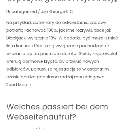
bonusy
Uncategorized
/
Jijo George K C
w
Na przykład, automaty do odwiedzenia zabawy
ciągu
potrafią rachować 100%, jak inne rozrywki, takie jak
Nowy
Blackjack, wyłącznie 10%. W dodatku być może istnieć
bez
lista konsol, które to są wyłączone pochodzące z
depozytu
wliczania się do postulatu obrotu. Giełdy kryptowalut
goldbet
oferują darmowe krypto, by przykuć nowych
rejestrację
odbiorców. Bonusy za rejestrację to w ostantnim
czasie bardzo popularna rodzaj marketingowa.
Read More »
Welches passiert bei dem
Welches
passiert
Webseitenaufruf?
bei
dem