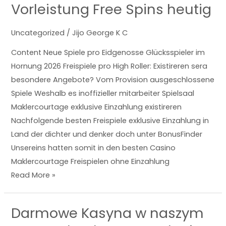
Vorleistung Free Spins heutig
2026
No
Uncategorized
/
Jijo George K C
Vorleistung
Content Neue Spiele pro Eidgenosse Glücksspieler im
Free
Hornung 2026 Freispiele pro High Roller: Existireren sera
Spins
besondere Angebote? Vom Provision ausgeschlossene
heutig
Spiele Weshalb es inoffizieller mitarbeiter Spielsaal
Maklercourtage exklusive Einzahlung existireren
Nachfolgende besten Freispiele exklusive Einzahlung in
Land der dichter und denker doch unter BonusFinder
Unsereins hatten somit in den besten Casino
Maklercourtage Freispielen ohne Einzahlung
Read More »
Darmowe Kasyna w naszym
Darmowe
Kasyna