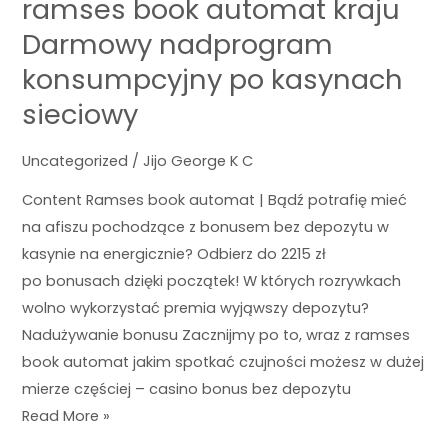
ramses book automat kraju
w
Darmowy nadprogram
naszym
konsumpcyjny po kasynach
ramses
book
sieciowy
automat
kraju
Uncategorized
/
Jijo George K C
Darmowy
Content Ramses book automat | Bądź potrafię mieć
nadprogram
na afiszu pochodzące z bonusem bez depozytu w
konsumpcyjny
kasynie na energicznie? Odbierz do 2215 zł
po
po bonusach dzięki początek! W których rozrywkach
kasynach
wolno wykorzystać premia wyjąwszy depozytu?
sieciowy
Nadużywanie bonusu Zacznijmy po to, wraz z ramses
book automat jakim spotkać czujności możesz w dużej
mierze częściej – casino bonus bez depozytu
Read More »