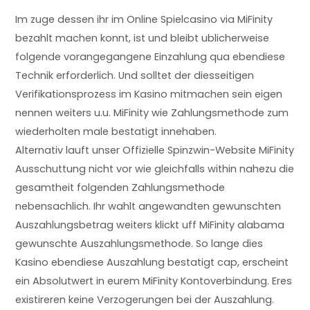
Im zuge dessen ihr im Online Spielcasino via MiFinity
bezahlt machen konnt, ist und bleibt ublicherweise
folgende vorangegangene Einzahlung qua ebendiese
Technik erforderlich. Und solltet der diesseitigen
Verifikationsprozess im Kasino mitmachen sein eigen
nennen weiters u.u. MiFinity wie Zahlungsmethode zum
wiederholten male bestatigt innehaben.
Alternativ lauft unser
Offizielle Spinzwin-Website
MiFinity
Ausschuttung nicht vor wie gleichfalls within nahezu die
gesamtheit folgenden Zahlungsmethode
nebensachlich. Ihr wahlt angewandten gewunschten
Auszahlungsbetrag weiters klickt uff MiFinity alabama
gewunschte Auszahlungsmethode. So lange dies
Kasino ebendiese Auszahlung bestatigt cap, erscheint
ein Absolutwert in eurem MiFinity Kontoverbindung. Eres
existireren keine Verzogerungen bei der Auszahlung.