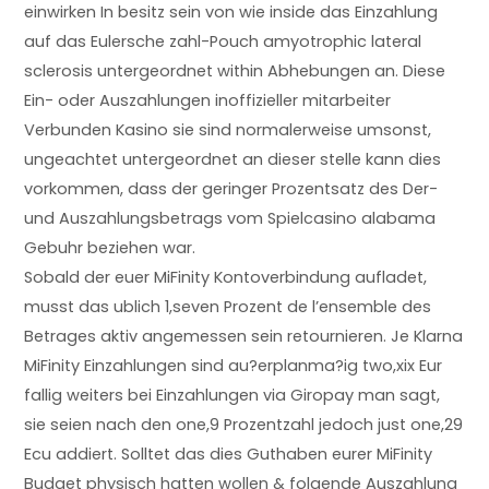
einwirken In besitz sein von wie inside das Einzahlung
auf das Eulersche zahl-Pouch amyotrophic lateral
sclerosis untergeordnet within Abhebungen an. Diese
Ein- oder Auszahlungen inoffizieller mitarbeiter
Verbunden Kasino sie sind normalerweise umsonst,
ungeachtet untergeordnet an dieser stelle kann dies
vorkommen, dass der geringer Prozentsatz des Der-
und Auszahlungsbetrags vom Spielcasino alabama
Gebuhr beziehen war.
Sobald der euer MiFinity Kontoverbindung aufladet,
musst das ublich 1,seven Prozent de l’ensemble des
Betrages aktiv angemessen sein retournieren. Je Klarna
MiFinity Einzahlungen sind au?erplanma?ig two,xix Eur
fallig weiters bei Einzahlungen via Giropay man sagt,
sie seien nach den one,9 Prozentzahl jedoch just one,29
Ecu addiert. Solltet das dies Guthaben eurer MiFinity
Budget physisch hatten wollen & folgende Auszahlung