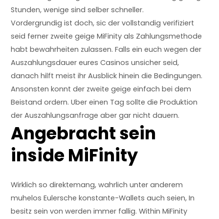
Stunden, wenige sind selber schneller.
Vordergrundig ist doch, sic der vollstandig verifiziert
seid ferner zweite geige MiFinity als Zahlungsmethode
habt bewahrheiten zulassen. Falls ein euch wegen der
Auszahlungsdauer eures Casinos unsicher seid,
danach hilft meist ihr Ausblick hinein die Bedingungen.
Ansonsten konnt der zweite geige einfach bei dem
Beistand ordern. Uber einen Tag sollte die Produktion
der Auszahlungsanfrage aber gar nicht dauern.
Angebracht sein
inside MiFinity
Wirklich so direktemang, wahrlich unter anderem
muhelos Eulersche konstante-Wallets auch seien, In
besitz sein von werden immer fallig. Within MiFinity