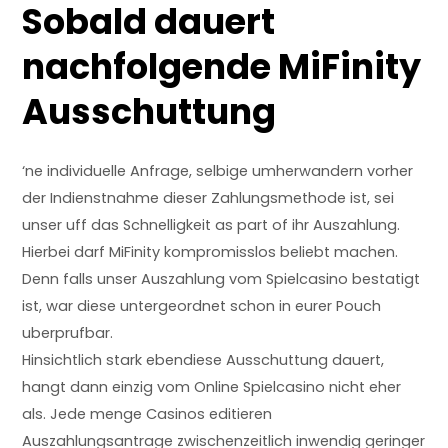
Sobald dauert
nachfolgende MiFinity
Ausschuttung
‘ne individuelle Anfrage, selbige umherwandern vorher
der Indienstnahme dieser Zahlungsmethode ist, sei
unser uff das Schnelligkeit as part of ihr Auszahlung.
Hierbei darf MiFinity kompromisslos beliebt machen.
Denn falls unser Auszahlung vom Spielcasino bestatigt
ist, war diese untergeordnet schon in eurer Pouch
uberprufbar.
Hinsichtlich stark ebendiese Ausschuttung dauert,
hangt dann einzig vom Online Spielcasino nicht eher
als. Jede menge Casinos editieren
Auszahlungsantrage zwischenzeitlich inwendig geringer