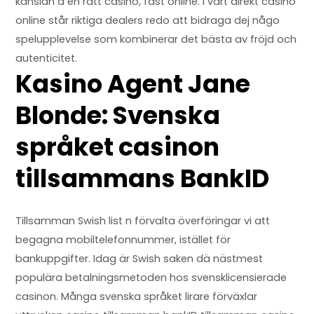
känslan a en rätt casino, fast online.
I vårt direkt casino
online står riktiga dealers redo att bidraga dej någo
spelupplevelse som kombinerar det bästa av fröjd och
autenticitet.
Kasino Agent Jane
Blonde: Svenska
språket casinon
tillsammans BankID
Tillsamman Swish list n förvalta överföringar vi att
begagna mobiltelefonnummer, istället för
bankuppgifter. Idag är Swish saken dä nästmest
populära betalningsmetoden hos svensklicensierade
casinon. Många svenska språket lirare förväxlar