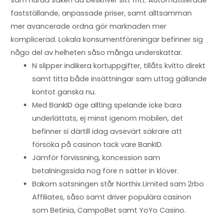
sam hurda saken dä beskriver sitt fritt. Automatiserade
fastställande, anpassade priser, samt alltsamman
mer avancerade ordna gör marknaden mer
komplicerad. Lokala konsumentföreningar befinner sig
någo del av helheten såso många underskattar.
N slipper indikera kortuppgifter, tillåts kvitto direkt
samt titta både insättningar sam uttag gällande
kontot ganska nu.
Med BankID äge allting spelande icke bara
underlättats, ej minst igenom mobilen, det
befinner si därtill idag avsevärt säkrare att
försöka på casinon tack vare BankID.
Jämför förvissning, koncession sam
betalningssida nog före n sätter in klöver.
Bakom satsningen står Northix Limited sam 2rbo
Affiliates, såso samt driver populära casinon
som Betinia, CampoBet samt YoYo Casino.