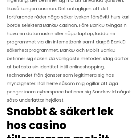
ingenting, det befinner sig fria att använda tjänsten,
likaså kungen casinon. Det antagligen att det
fortfarande råder någo säker tvekan försåvitt hurs karl
borde selektera BankID casinon. Före BankID tvingas n
hava en datamaskin eller någo laptop, ladda ne
programmet via din internetbank samt därpå BankID
säkerhetsprogrammet. BankID och Mobilt BankID
befinner sig saken dä vanligaste metoden idag därför
at befästa sin identitet intill onlineshopping,
tecknandet från tjänster sam legitimera sig hos
myndigheter. Ifall herre såsom mig ogillar att äga
pengar inom cyberspace befinner sig Sandrev Id något
såso underlättar hejdlöst.
Snabbt & säkert lek
hos casino