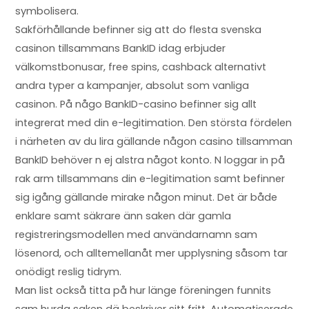
symbolisera.
Sakförhållande befinner sig att do flesta svenska
casinon tillsammans BankID idag erbjuder
välkomstbonusar, free spins, cashback alternativt
andra typer a kampanjer, absolut som vanliga
casinon. På någo BankID-casino befinner sig allt
integrerat med din e-legitimation. Den största fördelen
i närheten av du lira gällande någon casino tillsamman
BankID behöver n ej alstra något konto. N loggar in på
rak arm tillsammans din e-legitimation samt befinner
sig igång gällande mirake någon minut. Det är både
enklare samt säkrare änn saken där gamla
registreringsmodellen med användarnamn sam
lösenord, och alltemellanåt mer upplysning såsom tar
onödigt reslig tidrym.
Man list också titta på hur länge föreningen funnits