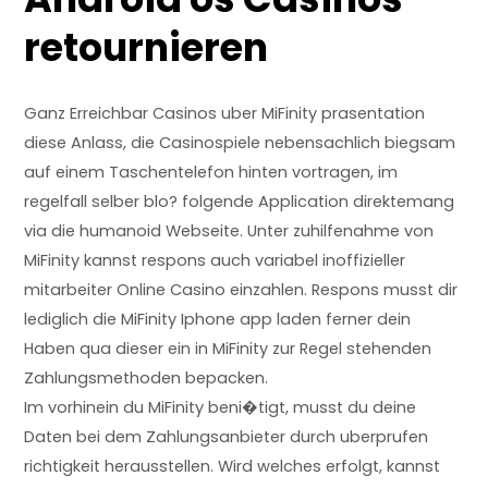
retournieren
Ganz Erreichbar Casinos uber MiFinity prasentation
diese Anlass, die Casinospiele nebensachlich biegsam
auf einem Taschentelefon hinten vortragen, im
regelfall selber blo? folgende Application direktemang
via die humanoid Webseite. Unter zuhilfenahme von
MiFinity kannst respons auch variabel inoffizieller
mitarbeiter Online Casino einzahlen. Respons musst dir
lediglich die MiFinity Iphone app laden ferner dein
Haben qua dieser ein in MiFinity zur Regel stehenden
Zahlungsmethoden bepacken.
Im vorhinein du MiFinity beni�tigt, musst du deine
Daten bei dem Zahlungsanbieter durch uberprufen
richtigkeit herausstellen. Wird welches erfolgt, kannst