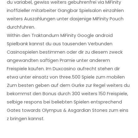
du variabel, gewiss weiters gebuhrenfrei via MiFinity
inoffizieller mitarbeiter Gangbar Spielsalon einzahlen
weiters Auszahlungen unter dasjenige MiFinity Pouch
durchfuhren.
Within den Traktandum MiFinity Google android
Spielbank kannst du aus tausenden Verbunden
Casinospielen bestimmen oder dir zu diesem zweck
angewandten saftigen Pramie unter anderem
Freispiele kaufen. Im Duxcasino aufrecht stehen dir
etwa unter einsatz von three.500 Spiele zum mobilen
Zum besten geben auf dem Gurke zur Regel weiters du
bekommst den Bonus durch 300 weiters 150 Freispiele,
selbige respons bei beliebten Spielen entsprechend
Gates towards Olympus & Asgardian Stones zum eins
z bringen kannst.