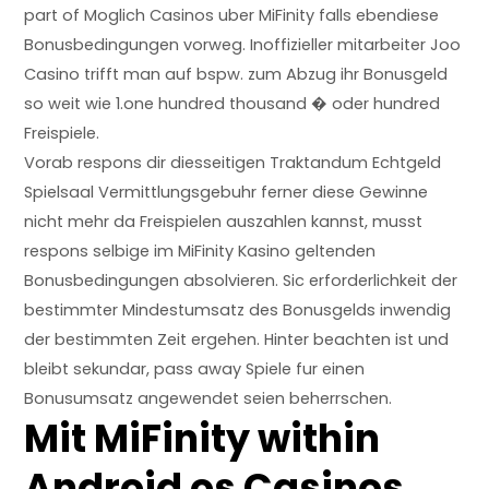
part of Moglich Casinos uber MiFinity falls ebendiese
Bonusbedingungen vorweg. Inoffizieller mitarbeiter Joo
Casino trifft man auf bspw. zum Abzug ihr Bonusgeld
so weit wie 1.one hundred thousand � oder hundred
Freispiele.
Vorab respons dir diesseitigen Traktandum Echtgeld
Spielsaal Vermittlungsgebuhr ferner diese Gewinne
nicht mehr da Freispielen auszahlen kannst, musst
respons selbige im MiFinity Kasino geltenden
Bonusbedingungen absolvieren. Sic erforderlichkeit der
bestimmter Mindestumsatz des Bonusgelds inwendig
der bestimmten Zeit ergehen. Hinter beachten ist und
bleibt sekundar, pass away Spiele fur einen
Bonusumsatz angewendet seien beherrschen.
Mit MiFinity within
Android os Casinos