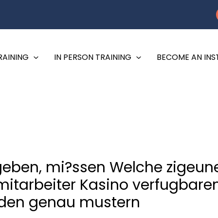
RAINING
IN PERSON TRAINING
BECOME AN IN
 geben, mi?ssen Welche zigeune
r mitarbeiter Kasino verfugbare
den genau mustern