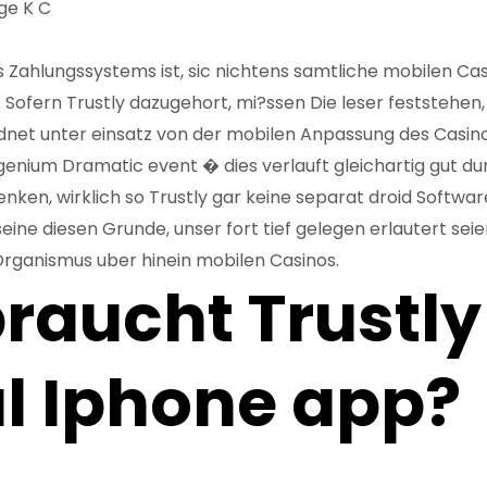
ge K C
s Zahlungssystems ist, sic nichtens samtliche mobilen Cas
. Sofern Trustly dazugehort, mi?ssen Die leser feststehen,
et unter einsatz von der mobilen Anpassung des Casinos
rogenium Dramatic event � dies verlauft gleichartig gut 
nken, wirklich so Trustly gar keine separat droid Soft
ine diesen Grunde, unser fort tief gelegen erlautert seien
Organismus uber hinein mobilen Casinos.
raucht Trustly
l Iphone app?