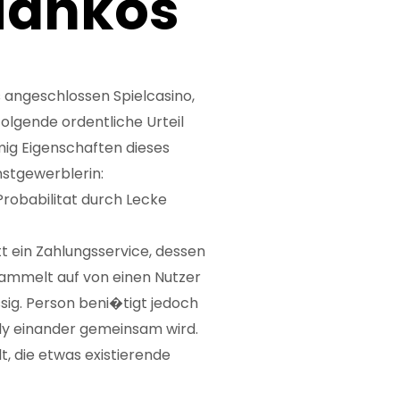
 Mankos
s angeschlossen Spielcasino,
 folgende ordentliche Urteil
ig Eigenschaften dieses
stgewerblerin:
Probabilitat durch Lecke
t ein Zahlungsservice, dessen
 sammelt auf von einen Nutzer
ssig. Person beni�tigt jedoch
tly einander gemeinsam wird.
, die etwas existierende