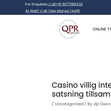
Skip
Post
For Enquiries
Call+91 8071188432
to
navigation
At Risk? Call Tele Manas 14416
content
ONLINE T
Casino villig i
satsning tillsa
/
Uncategorized
/ By
Jijo Geor