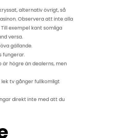
ryssat, alternativ övrigt, så
asinon. Observera att inte alla
.
Till exempel kant somliga
nd versa.
röva gällande.
 fungerar.
so är högre än dealerns, men
ek tv gånger fullkomligt
engar direkt inte med att du
e