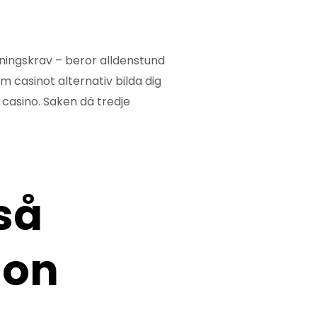
ningskrav – beror alldenstund
m casinot alternativ bilda dig
s casino. Saken dä tredje
så
gon