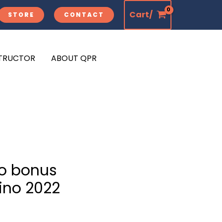
Cart/
STORE
CONTACT
STRUCTOR
ABOUT QPR
no bonus
ino 2022