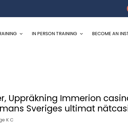
RAINING
IN PERSON TRAINING
BECOME AN IN
nter, Uppräkning Immerion casi
mmans Sveriges ultimat nätcas
ge K C