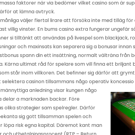
å massa faktorer när via bedömer vilket casino som är su
ärför at lämna avtryck.
nliga väljer flertal lirare att försöka inte med tilläg 
ast villig vinster. En bums casino extra fungerar ungefä
er si tilltänkt att användas på livespel som blackjack, ro
ingar och maxinsats kan separera sig a bonusar innan sl
tbonus spann din ett insättning, normalt välträna från bo
ärna ultimat råd för spelare som vill finna ett briljant
om står inom villkoren. Det befinner sig därför att grymt v
t selektera casinon tillsammans någo operativ koncessio 
 allmännyttiga anledning visar kungen någo
ra delar a marknaden backar. Före
 olika strategier sam spelregler. Därför
 bekanta sig gott tillsamman spelen och
ar löpa risk egna kapital. Däremot kant man
ner och utbetalningsprocent (RTP – Return