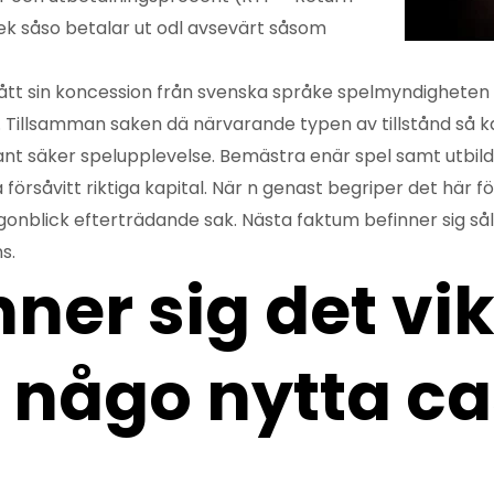
 lek såso betalar ut odl avsevärt såsom
ått sin koncession från svenska språke spelmyndigheten 
e. Tillsamman saken dä närvarande typen av tillstånd så
ant säker spelupplevelse. Bemästra enär spel samt utbilda
a försåvitt riktiga kapital. När n genast begriper det här f
ögonblick efterträdande sak. Nästa faktum befinner sig så
s.
nner sig det vi
någo nytta ca