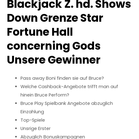
Blackjack Z. hd. Shows
Down Grenze Star
Fortune Hall
concerning Gods
Unsere Gewinner
Pass away Boni finden sie auf Bruce?
Welche Cashback-Angebote trifft man auf
hinein Bruce Perform?
Bruce Play Spielbank Angebote abzuglich
Einzahlung
Top-Spiele
Unsrige Erster
Abzuglich Bonuskampagnen