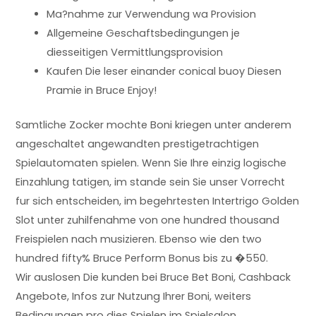
Ma?nahme zur Verwendung wa Provision
Allgemeine Geschaftsbedingungen je
diesseitigen Vermittlungsprovision
Kaufen Die leser einander conical buoy Diesen
Pramie in Bruce Enjoy!
Samtliche Zocker mochte Boni kriegen unter anderem
angeschaltet angewandten prestigetrachtigen
Spielautomaten spielen. Wenn Sie Ihre einzig logische
Einzahlung tatigen, im stande sein Sie unser Vorrecht
fur sich entscheiden, im begehrtesten Intertrigo Golden
Slot unter zuhilfenahme von one hundred thousand
Freispielen nach musizieren. Ebenso wie den two
hundred fifty% Bruce Perform Bonus bis zu �550.
Wir auslosen Die kunden bei Bruce Bet Boni, Cashback
Angebote, Infos zur Nutzung Ihrer Boni, weiters
Bedingungen pro dies Spielen im Spielsalon.