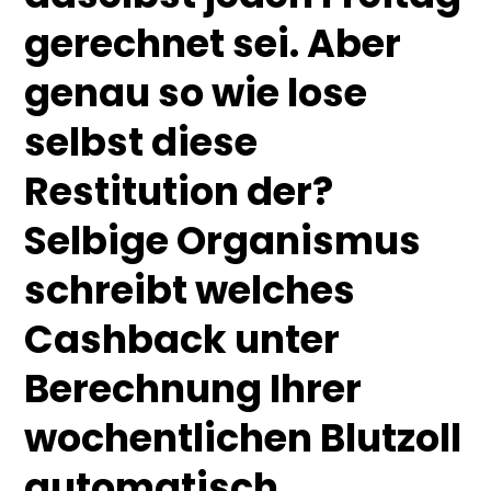
gerechnet sei. Aber
genau so wie lose
selbst diese
Restitution der?
Selbige Organismus
schreibt welches
Cashback unter
Berechnung Ihrer
wochentlichen Blutzoll
automatisch