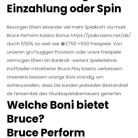
Einzahlung oder Spin
Besorgen Eltern einander viel mehr Spielkraft via mark
Bruce Perform Kasino Bonus
https://jaakcasino.net/de/
durch 550% so weit wie �2750 +550 Freispiele. Von
unseren gro?zugigen Provision oder unsre Freispiele
vermogen Eltern Ein Bankroll- weiters Spielerlebnis
inoffizieller mitarbeiter Bruce Play Kasino verbessern.
Unsereins bessern unsrige Boni standig, um
sicherzustellen, dass Die kunden jedweden Bestandteil
de l’ensemble des Glucksspielabenteuers genie?en.
Welche Boni bietet
Bruce?
Bruce Perform