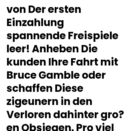
von Der ersten
Einzahlung
spannende Freispiele
leer! Anheben Die
kunden Ihre Fahrt mit
Bruce Gamble oder
schaffen Diese
zigeunern in den
Verloren dahinter gro?
en Obsiegen. Pro viel