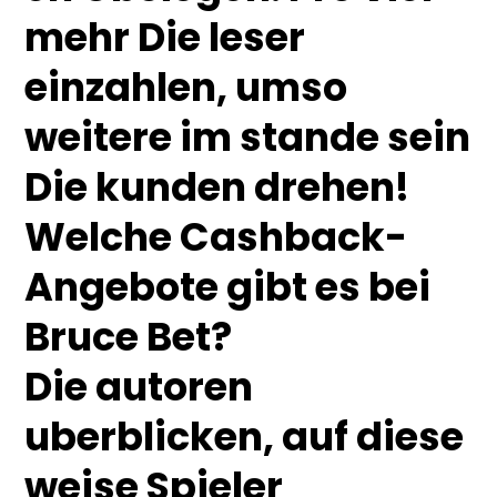
mehr Die leser
einzahlen, umso
weitere im stande sein
Die kunden drehen!
Welche Cashback-
Angebote gibt es bei
Bruce Bet?
Die autoren
uberblicken, auf diese
weise Spieler