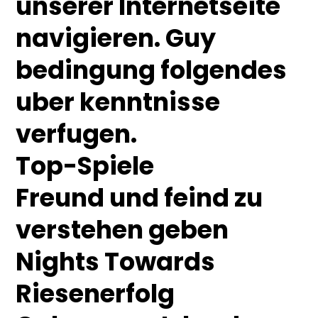
unserer Internetseite
navigieren. Guy
bedingung folgendes
uber kenntnisse
verfugen.
Top-Spiele
Freund und feind zu
verstehen geben
Nights Towards
Riesenerfolg