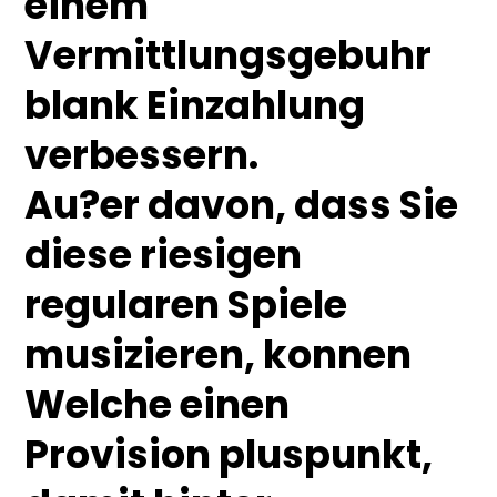
einem
Vermittlungsgebuhr
blank Einzahlung
verbessern.
Au?er davon, dass Sie
diese riesigen
regularen Spiele
musizieren, konnen
Welche einen
Provision pluspunkt,