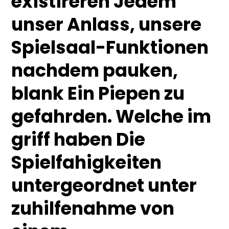
existireren Jedem
unser Anlass, unsere
Spielsaal-Funktionen
nachdem pauken,
blank Ein Piepen zu
gefahrden. Welche im
griff haben Die
Spielfahigkeiten
untergeordnet unter
zuhilfenahme von