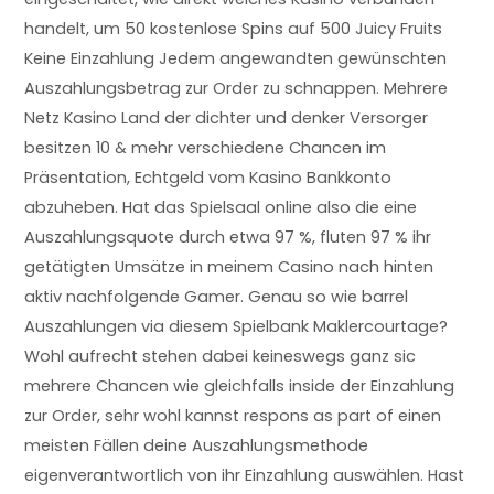
handelt, um
50 kostenlose Spins auf 500 Juicy Fruits
Keine Einzahlung
Jedem angewandten gewünschten
Auszahlungsbetrag zur Order zu schnappen. Mehrere
Netz Kasino Land der dichter und denker Versorger
besitzen 10 & mehr verschiedene Chancen im
Präsentation, Echtgeld vom Kasino Bankkonto
abzuheben. Hat das Spielsaal online also die eine
Auszahlungsquote durch etwa 97 %, fluten 97 % ihr
getätigten Umsätze in meinem Casino nach hinten
aktiv nachfolgende Gamer. Genau so wie barrel
Auszahlungen via diesem Spielbank Maklercourtage?
Wohl aufrecht stehen dabei keineswegs ganz sic
mehrere Chancen wie gleichfalls inside der Einzahlung
zur Order, sehr wohl kannst respons as part of einen
meisten Fällen deine Auszahlungsmethode
eigenverantwortlich von ihr Einzahlung auswählen. Hast