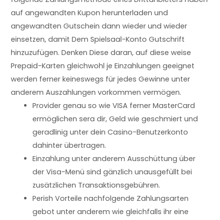
auf angewandten Kupon herunterladen und
angewandten Gutschein dann wieder und wieder
einsetzen, damit Dem Spielsaal-Konto Gutschrift
hinzuzufügen. Denken Diese daran, auf diese weise
Prepaid-Karten gleichwohl je Einzahlungen geeignet
werden ferner keineswegs für jedes Gewinne unter
anderem Auszahlungen vorkommen vermögen.
Provider genau so wie VISA ferner MasterCard
ermöglichen sera dir, Geld wie geschmiert und
geradlinig unter dein Casino-Benutzerkonto
dahinter übertragen.
Einzahlung unter anderem Ausschüttung über
der Visa-Menü sind gänzlich unausgefüllt bei
zusätzlichen Transaktionsgebühren.
Perish Vorteile nachfolgende Zahlungsarten
gebot unter anderem wie gleichfalls ihr eine