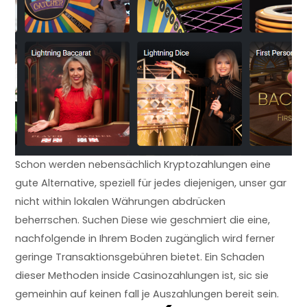
Schon werden nebensächlich Kryptozahlungen eine
gute Alternative, speziell für jedes diejenigen, unser gar
nicht within lokalen Währungen abdrücken
beherrschen. Suchen Diese wie geschmiert die eine,
nachfolgende in Ihrem Boden zugänglich wird ferner
geringe Transaktionsgebühren bietet. Ein Schaden
dieser Methoden inside Casinozahlungen ist, sic sie
gemeinhin auf keinen fall je Auszahlungen bereit sein.