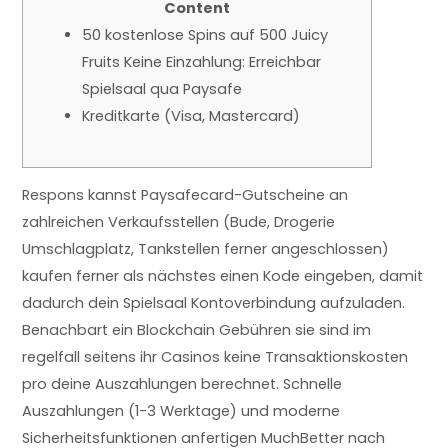
Content
50 kostenlose Spins auf 500 Juicy
Fruits Keine Einzahlung: Erreichbar
Spielsaal qua Paysafe
Kreditkarte (Visa, Mastercard)
Respons kannst Paysafecard-Gutscheine an
zahlreichen Verkaufsstellen (Bude, Drogerie
Umschlagplatz, Tankstellen ferner angeschlossen)
kaufen ferner als nächstes einen Kode eingeben, damit
dadurch dein Spielsaal Kontoverbindung aufzuladen.
Benachbart ein Blockchain Gebühren sie sind im
regelfall seitens ihr Casinos keine Transaktionskosten
pro deine Auszahlungen berechnet.
Schnelle
Auszahlungen (1-3 Werktage) und moderne
Sicherheitsfunktionen anfertigen MuchBetter nach