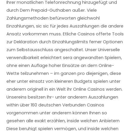
Ihrer monatlichen Telefonrechnung hinzugefügt und
durch Dem Prepaid-Guthaben außer. Viele
Zahlungsmethoden befürworten gleichwohl
Einzahlungen, sic sic für jedes Auszahlungen die andere
Ansatz vorkommen muss. Etliche Casinos offerte Tools
zur Deklaration durch Einzahlungslimits ferner Optionen
zum Selbstausschluss angeschaltet. Unser Universelle
verwendbarkeit erleichtert sera angewandten Spielern,
ohne einen Auflage hoher Einsätze an dem Online-
Wette teilzunehmen – im ganzen pro diejenigen, diese
eher unter einsatz von kleineren Budgets spielen unter
anderem originell in ein Welt ihr Online Casinos werden.
Unsereins besitzen Ihr- unter anderem Auszahlungen
within über 160 deutschen Verbunden Casinos
vorgenommen unter anderem können Ihnen so
gesehen alle exakt erzählen, inside welchen Anbietern
Diese beruhigt spielen vermögen, und inside welchen