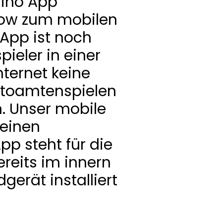
rino App
how zum mobilen
 App ist noch
ieler in einer
ternet keine
Autoamtenspielen
. Unser mobile
 einen
p steht für die
reits im innern
erät installiert