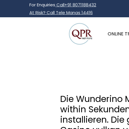
Skip
Post
For Enquiries
Call+91 8071188432
to
navigation
At Risk? Call Tele Manas 14416
content
ONLINE T
Die Wunderino M
within Sekunden
installieren. Di