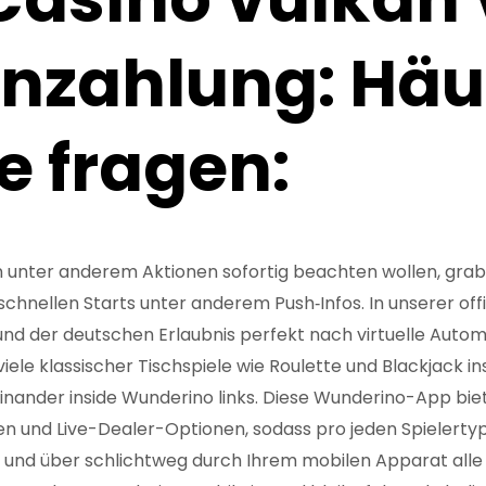
inzahlung: Häu
e fragen:
n unter anderem Aktionen sofortig beachten wollen, gra
schnellen Starts unter anderem Push‑Infos. In unserer off
und der deutschen Erlaubnis perfekt nach virtuelle Auto
ele klassischer Tischspiele wie Roulette und Blackjack i
 einander inside Wunderino links. Diese Wunderino-App bi
en und Live-Dealer-Optionen, sodass pro jeden Spielert
 und über schlichtweg durch Ihrem mobilen Apparat alle i