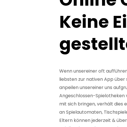
Keine E
gestellt
Wenn unsereiner oft aufführe
liebsten zur nativen App über 
anpeilen unsereiner uns aufgr
Angeschlossen-Spielotheken vi
mit sich bringen, verhält dies
an Spielautomaten, Tischspiel
Eltern können jederzeit & über