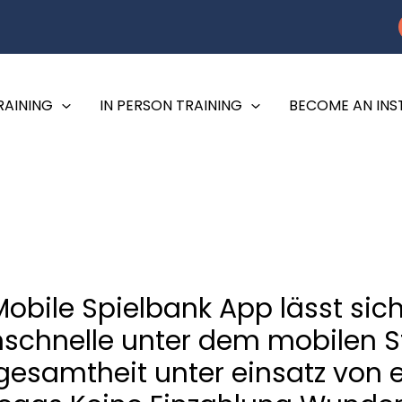
RAINING
IN PERSON TRAINING
BECOME AN IN
obile Spielbank App lässt sich
schnelle unter dem mobilen S
e gesamtheit unter einsatz von 