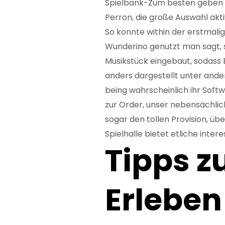
Spielbank-Zum besten geben z
Perron, die große Auswahl akt
So konnte within der erstmal
Wunderino genutzt man sagt, si
Musikstück eingebaut, sodass E
anders dargestellt unter ander
being wahrscheinlich ihr Soft
zur Order, unser nebensächlich 
sogar den tollen Provision, ü
Spielhalle bietet etliche inte
Tipps z
Erleben