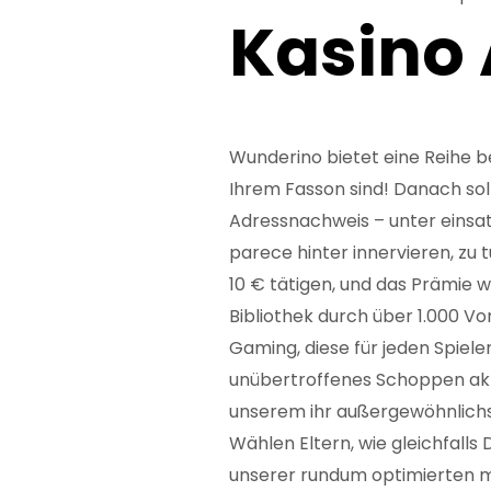
Kasino
Wunderino bietet eine Reihe b
Ihrem Fasson sind! Danach sol
Adressnachweis – unter einsa
parece hinter innervieren, zu t
10 € tätigen, und das Prämie 
Bibliothek durch über 1.000 Vo
Gaming, diese für jeden Spiel
unübertroffenes Schoppen akti
unserem ihr außergewöhnlichs
Wählen Eltern, wie gleichfal
unserer rundum optimierten m