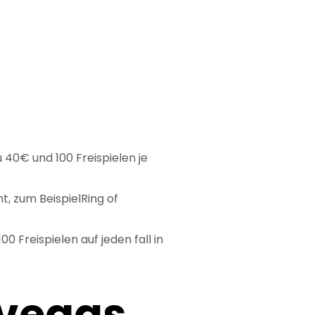
40€ und 100 Freispielen je
, zum BeispielRing of
0 Freispielen auf jeden fall in
 vegas