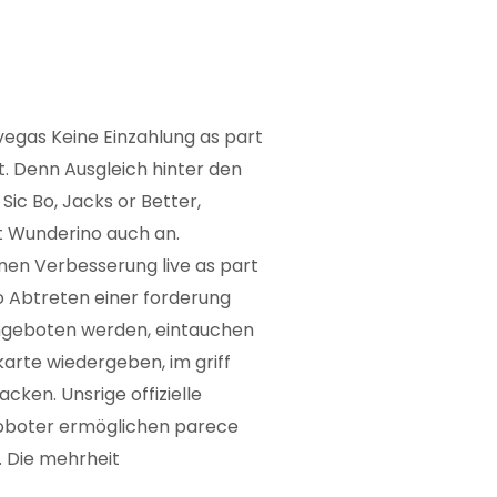
vegas Keine Einzahlung
as part
. Denn Ausgleich hinter den
Sic Bo, Jacks or Better,
et Wunderino auch an.
nen Verbesserung live as part
o Abtreten einer forderung
 angeboten werden, eintauchen
arte wiedergeben, im griff
ken. Unsrige offizielle
 roboter ermöglichen parece
 Die mehrheit