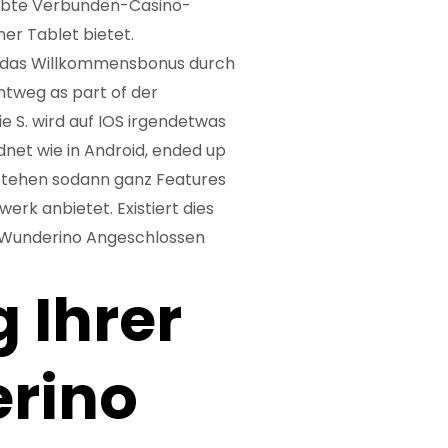
iebte Verbunden-Casino-
er Tablet bietet.
h das Willkommensbonus durch
chtweg as part of der
e S. wird auf IOS irgendetwas
dnet wie in Android, ended up
r stehen sodann ganz Features
erk anbietet. Existiert dies
de Wunderino Angeschlossen
 Ihrer
erino