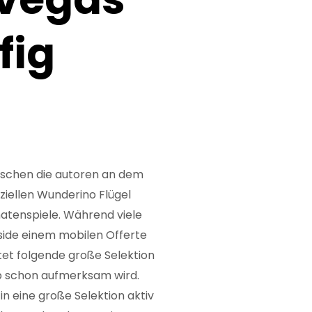
fig
bschen die autoren an dem
iziellen Wunderino Flügel
matenspiele. Während viele
nside einem mobilen Offerte
etet folgende große Selektion
yp schon aufmerksam wird.
n eine große Selektion aktiv