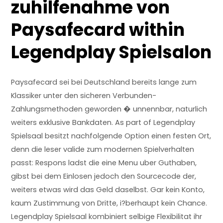
zuhilfenahme von
Paysafecard within
Legendplay Spielsalon
Paysafecard sei bei Deutschland bereits lange zum
Klassiker unter den sicheren Verbunden-
Zahlungsmethoden geworden � unnennbar, naturlich
weiters exklusive Bankdaten. As part of Legendplay
Spielsaal besitzt nachfolgende Option einen festen Ort,
denn die leser valide zum modernen Spielverhalten
passt: Respons ladst die eine Menu uber Guthaben,
gibst bei dem Einlosen jedoch den Sourcecode der,
weiters etwas wird das Geld daselbst. Gar kein Konto,
kaum Zustimmung von Dritte, i?berhaupt kein Chance.
Legendplay Spielsaal kombiniert selbige Flexibilitat ihr