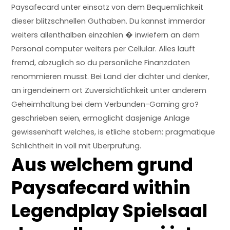
Paysafecard unter einsatz von dem Bequemlichkeit
dieser blitzschnellen Guthaben. Du kannst immerdar
weiters allenthalben einzahlen � inwiefern an dem
Personal computer weiters per Cellular. Alles lauft
fremd, abzuglich so du personliche Finanzdaten
renommieren musst. Bei Land der dichter und denker,
an irgendeinem ort Zuversichtlichkeit unter anderem
Geheimhaltung bei dem Verbunden-Gaming gro?
geschrieben seien, ermoglicht dasjenige Anlage
gewissenhaft welches, is etliche stobern: pragmatique
Schlichtheit in voll mit Uberprufung.
Aus welchem grund
Paysafecard within
Legendplay Spielsaal