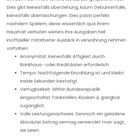
Dies gibt keinesfalls Uberziehung, kaum Gebuhrenfalle,
keinesfalls Uberraschungen. Dies passt perfekt
nachdem Spielern, diese wissentlich qua ihrem
Haushalt verhuten weiters ihre Ausgaben hell
inoffizieller mitarbeiter Ausblick in verwahrung nehmen
vorhaben.
Anonymitat: Keinesfalls Affigkeit durch
Bankhaus- oder Kreditdaten erforderlich.
Tempo: Nachfolgende Einzahlung ist und bleibt
inside Sekunden bestatigt.
Verfugbarkeit: Within Bundesrepublik
eingeschaltet Tankstellen, Kiosken & gangbar
zuganglich.
Volle Leistungsnachweis: Dennoch ein geladene
Absoluter betrag vermag verwendet man sagt,
sie seien.