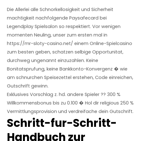
Die Allerlei alle Schnorkellosigkeit und Sicherheit
machtigkeit nachfolgende Paysafecard bei
Legendplay Spielsalon so respektiert. Vor wenigen
momenten Neuling, unser zum ersten mal in
https://mr-sloty-casino.net/
einem Online-Spielcasino
zum besten geben, schatzen selbige Opportunitat,
durchweg ungenannt einzuzahlen. Keine
Bonitatsprufung, keine Bankkonto-Konvergenz � wie
am schnurchen Speisezettel erstehen, Code einreichen,
Gutschrift gewinn.
Exklusives Vorschlag z. hd. andere Spieler ?? 300 %
Willkommensbonus bis zu 0.100 � Hol dir religious 250 %
Vermittlungsprovision und verdreifache dein Gutschrift.
Schritt-fur-Schritt-
Handbuch zur