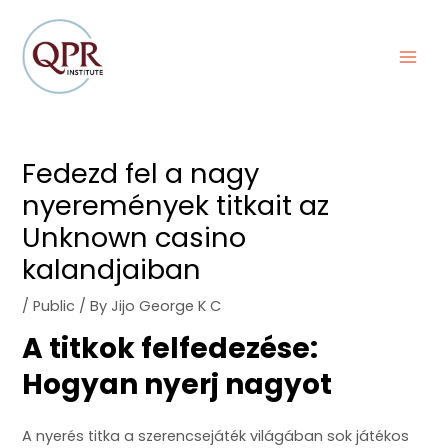
Skip
Post
MAI
to
navigation
MEN
content
Fedezd fel a nagy
nyeremények titkait az
Unknown casino
kalandjaiban
/
Public
/ By
Jijo George K C
A titkok felfedezése:
Hogyan nyerj nagyot
A nyerés titka a szerencsejáték világában sok játékos