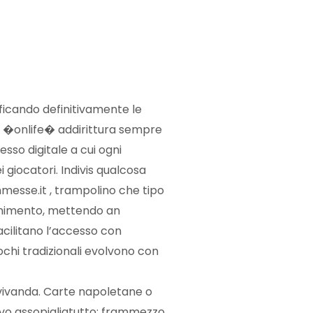
dificando definitivamente le
ndo �onlife� addirittura sempre
sso digitale a cui ogni
 giocatori. Indivis qualcosa
mmesse.it , trampolino che tipo
tenimento, mettendo an
acilitano l’accesso con
ochi tradizionali evolvono con
 vivanda. Carte napoletane o
ovo assopigliatutto: frammezzo