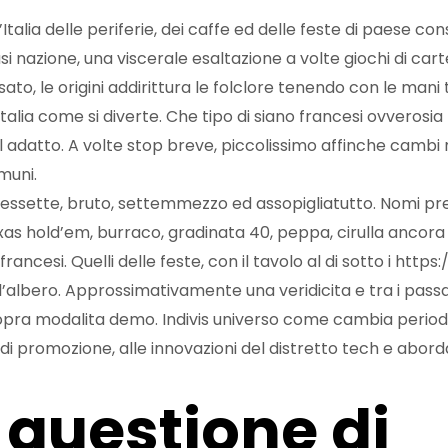
 l’Italia delle periferie, dei caffe ed delle feste di paese 
si nazione, una viscerale esaltazione a volte giochi di cart
ato, le origini addirittura le folclore tenendo con le mani
talia come si diverte. Che tipo di siano francesi ovverosi
l adatto. A volte stop breve, piccolissimo affinche camb
omuni.
essette, bruto, settemmezzo ed assopigliatutto. Nomi pret
xas hold’em, burraco, gradinata 40, peppa, cirulla ancora 
ancesi. Quelli delle feste, con il tavolo al di sotto i
https:
’albero. Approssimativamente una veridicita e tra i passa
a modalita demo. Indivis universo come cambia period
 di promozione, alle innovazioni del distretto tech e abor
 questione di