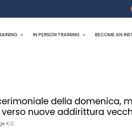
RAINING
IN PERSON TRAINING
BECOME AN IN
cerimoniale della domenica, m
 verso nuove addirittura vecch
ge K C