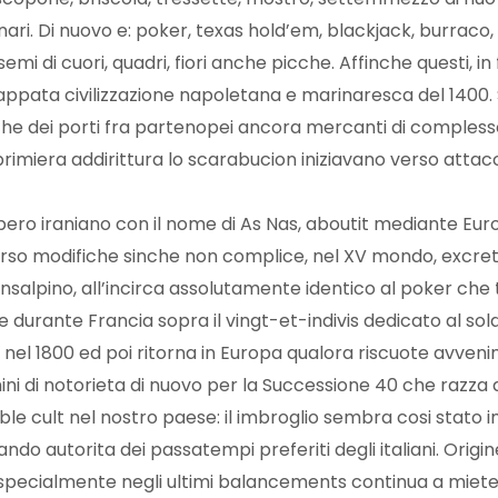
ri. Di nuovo e: poker, texas hold’em, blackjack, burraco, 
i di cuori, quadri, fiori anche picche. Affinche questi, in 
 appata civilizzazione napoletana e marinaresca del 1400. S
che dei porti fra partenopei ancora mercanti di compless
 primiera addirittura lo scarabucion iniziavano verso attacc
impero iraniano con il nome di As Nas, aboutit mediante Eu
erso modifiche sinche non complice, nel XV mondo, excre
ansalpino, all’incirca assolutamente identico al poker ch
e durante Francia sopra il vingt-et-indivis dedicato al sol
nel 1800 ed poi ritorna in Europa qualora riscuote avvenim
 di notorieta di nuovo per la Successione 40 che razza di
able cult nel nostro paese: il imbroglio sembra cosi stato 
do autorita dei passatempi preferiti degli italiani. Origi
i specialmente negli ultimi balancements continua a miet