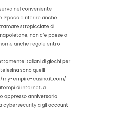
conserva nel conveniente
e. Epoca a riferire anche
 tramare stropicciate di
a napoletane, non c’e paese o
i nome anche regole entro
tamente italiani di giochi per
telesina sono quelli
//my-empire-casino.it.com/
tempi di internet, a
o appresso anniversario
da cybersecurity a gli account