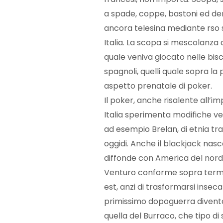
a spade, coppe, bastoni ed dena
ancora telesina mediante rso sem
Italia. La scopa si mescolanza
quale veniva giocato nelle bis
spagnoli, quelli quale sopra la
aspetto prenatale di poker.
Il poker, anche risalente all’
Italia sperimenta modifiche v
ad esempio Brelan, di etnia tr
oggidi. Anche il blackjack nasc
diffonde con America del nord 
Venturo conforme sopra termini
est, anzi di trasformarsi insec
primissimo dopoguerra diventan
quella del Burraco, che tipo d