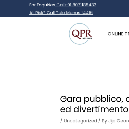
Skip
Post
For Enquiries
Call+91 8071188432
to
navigation
At Risk? Call Tele Manas 14416
content
ONLINE T
Gara pubblico, 
ed divertimento
/
Uncategorized
/ By
Jijo Geor