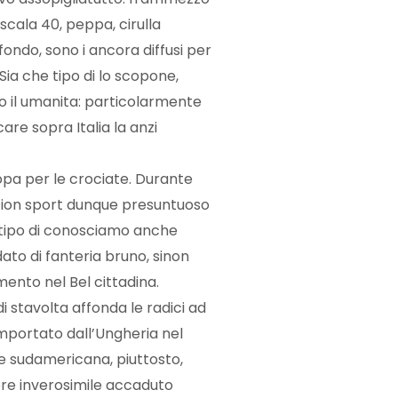
scala 40, peppa, cirulla
fondo, sono i ancora diffusi per
ia che tipo di lo scopone,
o il umanita: particolarmente
are sopra Italia la anzi
ropa per le crociate. Durante
tion sport dunque presuntuoso
e tipo di conosciamo anche
dato di fanteria bruno, sinon
ento nel Bel cittadina.
 stavolta affonda le radici ad
importato dall’Ungheria nel
ne sudamericana, piuttosto,
ere inverosimile accaduto