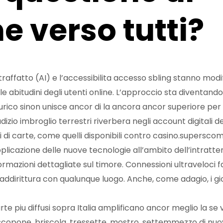
e verso tutti?
Contraffatto (AI) e l’accessibilita accesso sbling stanno mo
 le abitudini degli utenti online. L’approccio sta diventa
urico sinon unisce ancor di la ancora ancor superiore per e
zio imbroglio terrestri riverbera negli account digitali dei
i di carte, come quelli disponibili contro casino.supersco
pplicazione delle nuove tecnologie all’ambito dell’intrat
ormazioni dettagliate sul timore. Connessioni ultraveloci f
addirittura con qualunque luogo. Anche, come adagio, i gi
te piu diffusi sopra Italia amplificano ancor meglio la se
 scopone, briscola, tressette, mostro, settemmezzo di nu