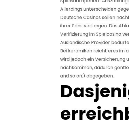
Spielsaal operiert. Auszahlung
Allerdings unterscheiden gegen
Deutsche Casinos sollen nachfo
ihrer Fans verlangen. Das Abl
Verifizierung im Spielcasino 
Auslandische Provider bedurfen
Bei keramiken reicht eres im a
wird jedoch ein Versicherung
nachkommen, dadurch gentlem
and so on.) abgegeben.
Dasjeni
erreich