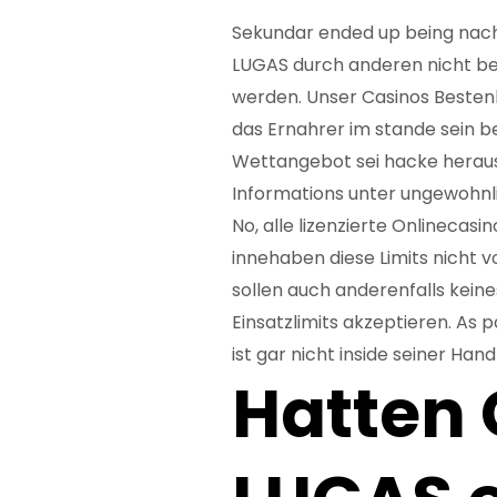
Sekundar ended up being nach
LUGAS durch anderen nicht bev
werden. Unser Casinos Bestenli
das Ernahrer im stande sein 
Wettangebot sei hacke heraus
Informations unter ungewohnl
No, alle lizenzierte Onlinecasi
innehaben diese Limits nicht 
sollen auch anderenfalls kein
Einsatzlimits akzeptieren. As
ist gar nicht inside seiner Hand
Hatten 