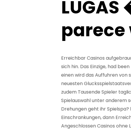
LUGAS �
parece
Erreichbar Casinos aufgebrau
sich hin. Das Einzige, had bee
einen wird das Auffuhren von s
neuesten Glucksspielstaatsve
zudem Tausende Spieler taglich 
Spielauswahl unter anderem s
Drehungen geht ihr Spielspa? k
Einschrankungen, dann Erreic
Angeschlossen Casinos ohne LU