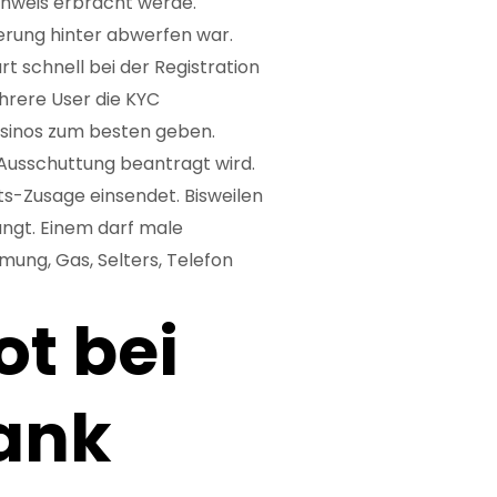
achweis erbracht werde.
zierung hinter abwerfen war.
t schnell bei der Registration
hrere User die KYC
asinos zum besten geben.
e Ausschuttung beantragt wird.
ts-Zusage einsendet. Bisweilen
ngt. Einem darf male
ng, Gas, Selters, Telefon
t bei
lank