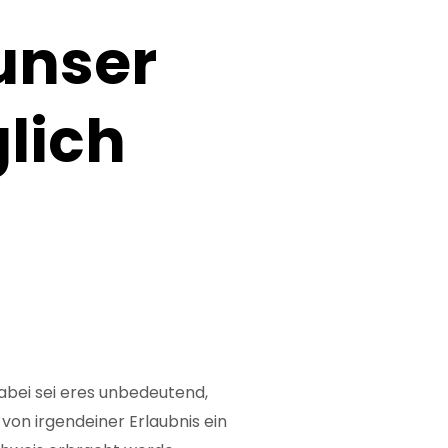
 unser
lich
abei sei eres unbedeutend,
von irgendeiner Erlaubnis ein