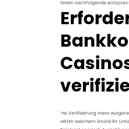
hinein nachfolgende entspre
Erforde
Bankkon
Casinos
verifizi
‘ne Verifizierung mess ausger
within welchem Grund ihr Unte