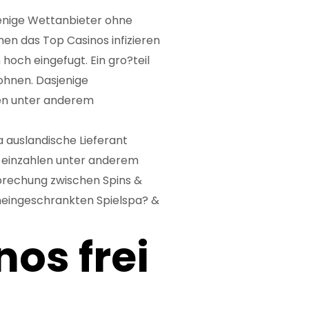
enige Wettanbieter ohne
en das Top Casinos infizieren
hoch eingefugt. Ein gro?teil
ohnen. Dasjenige
ten unter anderem
a auslandische Lieferant
l einzahlen unter anderem
rbrechung zwischen Spins &
uneingeschrankten Spielspa? &
os frei