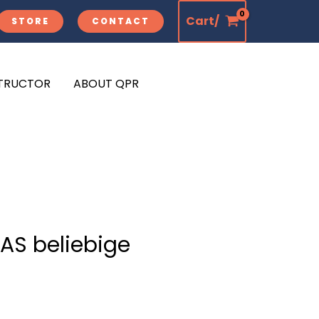
Cart/
STORE
CONTACT
STRUCTOR
ABOUT QPR
AS beliebige