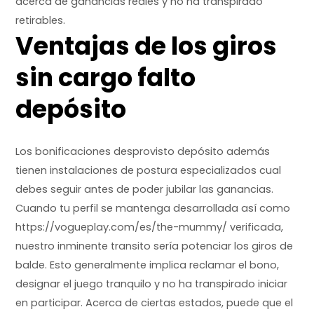
acerca de ganancias reales y no ha transpirado
retirables.
Ventajas de los giros
sin cargo falto
depósito
Los bonificaciones desprovisto depósito además
tienen instalaciones de postura especializados cual
debes seguir antes de poder jubilar las ganancias.
Cuando tu perfil se mantenga desarrollada así­ como
https://vogueplay.com/es/the-mummy/
verificada,
nuestro inminente transito serí­a potenciar los giros de
balde. Esto generalmente implica reclamar el bono,
designar el juego tranquilo y no ha transpirado iniciar
en participar. Acerca de ciertas estados, puede que el