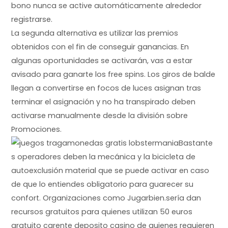
bono nunca se active automáticamente alrededor
registrarse.
La segunda alternativa es utilizar las premios
obtenidos con el fin de conseguir ganancias. En
algunas oportunidades se activarán, vas a estar
avisado para ganarte los free spins. Los giros de balde
llegan a convertirse en focos de luces asignan tras
terminar el asignación y no ha transpirado deben
activarse manualmente desde la división sobre
Promociones.
Bastante
s operadores deben la mecánica y la bicicleta de
autoexclusión material que se puede activar en caso
de que lo entiendes obligatorio para guarecer su
confort. Organizaciones como Jugarbien.serí­a dan
recursos gratuitos para quienes utilizan 50 euros
gratuito carente deposito casino de quienes requieren