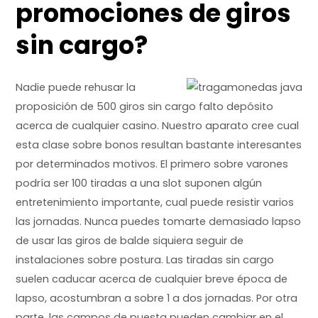
promociones de giros
sin cargo?
Nadie puede rehusar la
proposición de 500 giros sin cargo falto depósito
acerca de cualquier casino. Nuestro aparato cree cual
esta clase sobre bonos resultan bastante interesantes
por determinados motivos. El primero sobre varones
podrí­a ser 100 tiradas a una slot suponen algún
entretenimiento importante, cual puede resistir varios
las jornadas. Nunca puedes tomarte demasiado lapso
de usar las giros de balde siquiera seguir de
instalaciones sobre postura. Las tiradas sin cargo
suelen caducar acerca de cualquier breve época de
lapso, acostumbran a sobre 1 a dos jornadas. Por otra
parte, las campos de puesta pueden cambiar en el