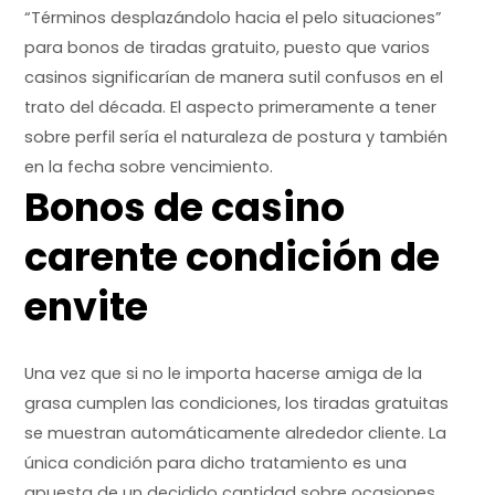
“Términos desplazándolo hacia el pelo situaciones”
para bonos de tiradas gratuito, puesto que varios
casinos significarían de manera sutil confusos en el
trato del década. El aspecto primeramente a tener
sobre perfil serí­a el naturaleza de postura y también
en la fecha sobre vencimiento.
Bonos de casino
carente condición de
envite
Una vez que si no le importa hacerse amiga de la
grasa cumplen las condiciones, los tiradas gratuitas
se muestran automáticamente alrededor cliente. La
única condición para dicho tratamiento es una
apuesta de un decidido cantidad sobre ocasiones.