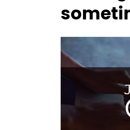
someti