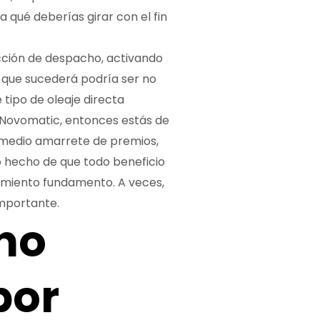
qué deberías girar con el fin
ucción de despacho, activando
que sucederá podrí­a ser no
e tipo de oleaje directa
 Novomatic, entonces estás de
s medio amarrete de premios,
o hecho de que todo beneficio
rcimiento fundamento. A veces,
mportante.
no
por