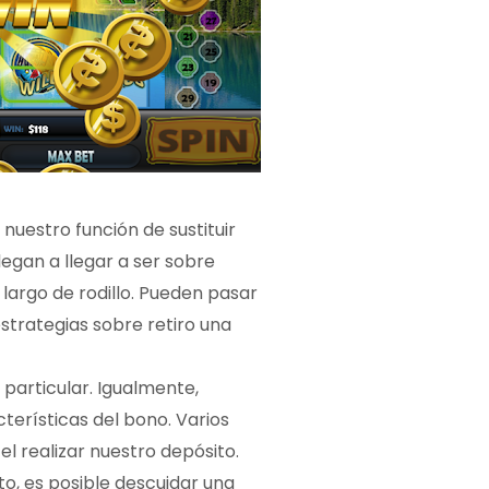
uestro función de sustituir
legan a llegar a ser sobre
largo de rodillo. Pueden pasar
estrategias sobre retiro una
 particular. Igualmente,
cterísticas del bono. Varios
el realizar nuestro depósito.
to, es posible descuidar una