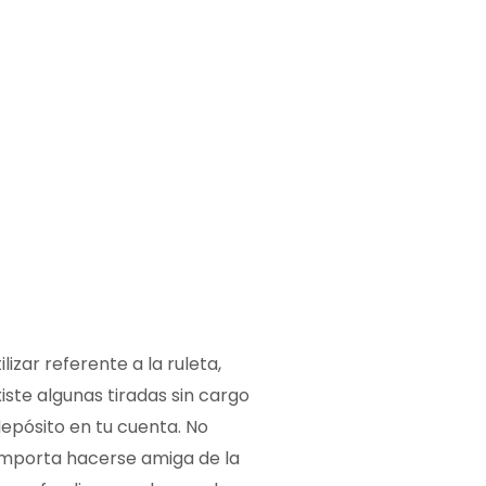
izar referente a la ruleta,
iste algunas tiradas sin cargo
depósito en tu cuenta.
No
 importa hacerse amiga de la