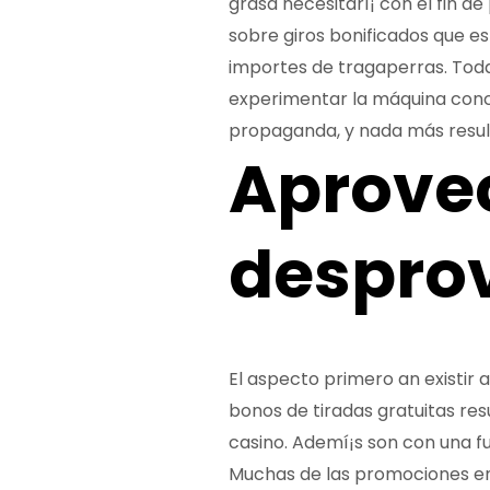
grasa necesitarí¡ con el fin d
sobre giros bonificados que e
importes de tragaperras. Tod
experimentar la máquina conc
propaganda, y nada más result
Aprovec
desprov
El aspecto primero an existir a
bonos de tiradas gratuitas re
casino. Ademí¡s son con una f
Muchas de las promociones ent