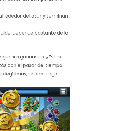
 alrededor del azar y terminan
 balde, depende bastante de la
oger sus ganancias. ¿Estas
tás con el pasar del tiempo
s legítimas, sin embargo