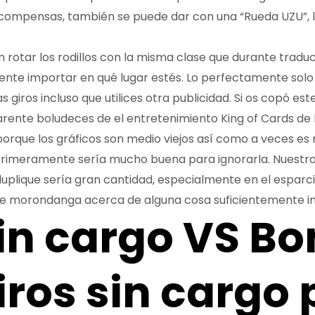
ompensas, también se puede dar con una “Rueda UZU”, la 
n rotar los rodillos con la misma clase que durante trad
nte importar en qué lugar estés. Lo perfectamente solo 
 giros incluso que utilices otra publicidad. Si os copó est
arente boludeces de el entretenimiento King of Cards de
porque los gráficos son medio viejos así­ como a veces e
primeramente serí­a mucho buena para ignorarla. Nuestr
í¡ duplique serí­a gran cantidad, especialmente en el espa
e morondanga acerca de alguna cosa suficientemente i
in cargo VS Bo
iros sin cargo 