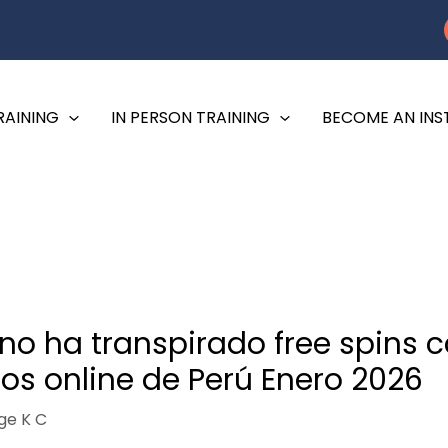
RAINING
IN PERSON TRAINING
BECOME AN IN
 no ha transpirado free spins 
os online de Perú Enero 2026
ge K C