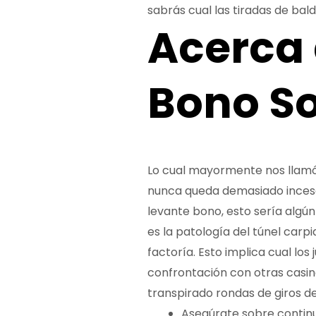
sabrás cual las tiradas de ba
Acerca
Bono So
Lo cual mayormente nos llamó 
nunca queda demasiado incesa
levante bono, esto serí­a alg
es la patologí­a del túnel carp
factoría. Esto implica cual l
confrontación con otras casin
transpirado rondas de giros d
Asegúrate sobre continu