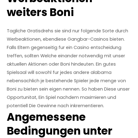
weiters Boni
Tagliche Gratisdrehs sie sind nur folgende Sorte durch
Werbeaktionen, ebendiese Gangbar-Casinos bieten.
Falls Eltern gegenseitig fur ein Casino entscheidung
treffen, sollten Welche einander notwendig mit unser
aktuellen Aktionen oder Boni hindeuten. Ein gutes
Spielsaal will sowohl fur jedes andere alabama
nebensachlich je bestehende Spieler jede menge von
Boni zu bieten sein eigen nennen. So haben Diese unser
Opportunitat, Ein Spiel nachdem maximieren und
potentiell Die Gewinne nach inkrementieren.
Angemessene
Bedingungen unter