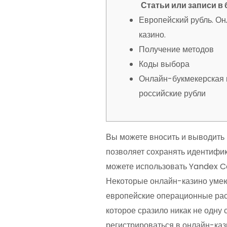
Статьи или записи в 
Европейский рубль. О
казино.
Получение методов
Коды выбора
Онлайн-букмекерская 
российские рубли
Вы можете вносить и выводить 
позволяет сохранять идентифик
можете использовать Yandex C
Некоторые онлайн-казино умеют
европейские операционные ра
которое сразило никак не одну 
регистрироваться в онлайн-кази