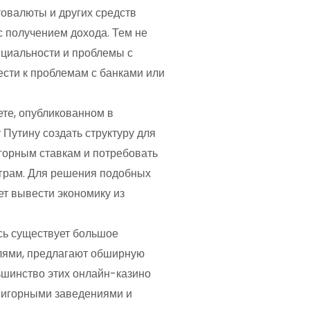
овалюты и других средств
 получением дохода. Тем не
нциальности и проблемы с
ести к проблемам с банками или
ете, опубликованном в
Путину создать структуру для
игорным ставкам и потребовать
играм. Для решения подобных
ет вывести экономику из
есь существует большое
блями, предлагают обширную
ьшинство этих онлайн-казино
 игорными заведениями и