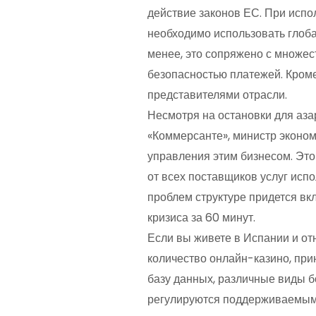
действие законов ЕС. При исп
необходимо использовать глоба
менее, это сопряжено с множес
безопасностью платежей. Кроме
представителями отрасли.
Несмотря на остановки для аза
«Коммерсанте», министр эконо
управления этим бизнесом. Это
от всех поставщиков услуг исп
проблем структуре придется вк
кризиса за 60 минут.
Если вы живете в Испании и отн
количество онлайн-казино, пр
базу данных, различные виды б
регулируются поддерживаемым 