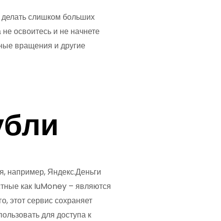
е делать слишком больших
 не освоитесь и не начнете
тные вращения и другие
убли
, например, Яндекс.Деньги
стные как IuMoney – являются
о, этот сервис сохраняет
ользовать для доступа к