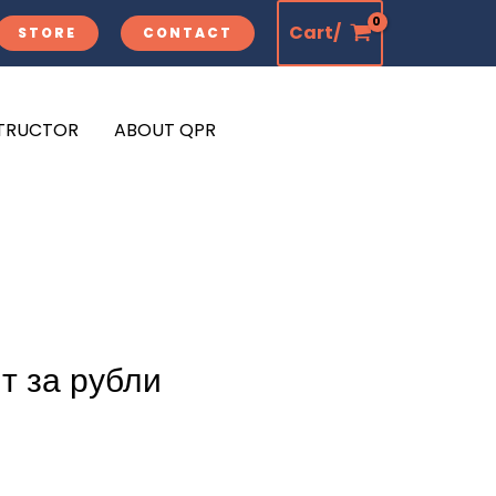
Cart/
STORE
CONTACT
STRUCTOR
ABOUT QPR
т за рубли