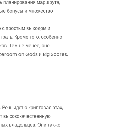
ть планирования маршрута,
ные бонусы и множество
о с простым выходом и
рать. Кроме того, особенно
ков. Тем не менее, оно
teroom on Gods и Big Scores.
Речь идет о криптовалютах,
ют высококачественную
ных владельцев. Они также