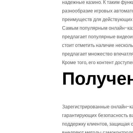
надежные казино. К таким функ
разнообразие игровых автомато
преимуществ для действующих 
Самым популярным онлайн-кази
предлагает популярные видеоиг
стоит отметить наличие несколь
предлагает множество впечатл
Кроме того, его контент доступ
Получе
Зарегистрированные онлайн-каз
гарантирующих безопасность в
поддержку клиентов, защищая о
внедряют методы самоконтроля