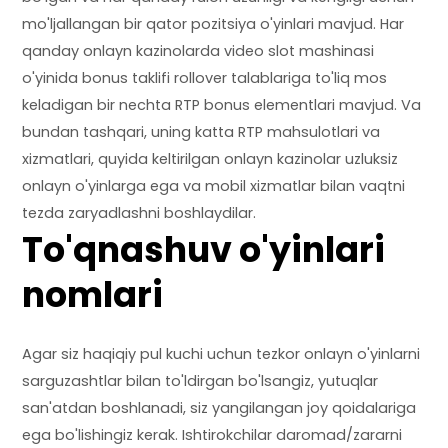
mo'ljallangan bir qator pozitsiya o'yinlari mavjud. Har
qanday onlayn kazinolarda video slot mashinasi
o'yinida bonus taklifi rollover talablariga to'liq mos
keladigan bir nechta RTP bonus elementlari mavjud. Va
bundan tashqari, uning katta RTP mahsulotlari va
xizmatlari, quyida keltirilgan onlayn kazinolar uzluksiz
onlayn o'yinlarga ega va mobil xizmatlar bilan vaqtni
tezda zaryadlashni boshlaydilar.
To'qnashuv o'yinlari
nomlari
Agar siz haqiqiy pul kuchi uchun tezkor onlayn o'yinlarni
sarguzashtlar bilan to'ldirgan bo'lsangiz, yutuqlar
san'atdan boshlanadi, siz yangilangan joy qoidalariga
ega bo'lishingiz kerak. Ishtirokchilar daromad/zararni