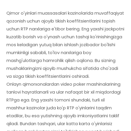
Qimor o'yinlari muassasalari kazinolarida muvaffaqiyat
qozonish uchun ajoyib tikish koeffitsientlarini topish
uchun RTP narxlariga e'tibor bering. Eng yaxshi jackpotni
kuzatib borish va o'ynash uchun tashqi ko'rinishingizga
mos keladigan yutuq bilan ishlash jozibador bo'lishi
mumkinligi sababli, to'lov narxlariga boy
mashg'ulotlarga hamrohlik qilish oqilona. Bu sizning
mushaklaringizni ajoyib mushukcha sifatida cho'zadi
va sizga tikish koeffitsientlarini oshiradi.
Onlayn qimorxonalardan video poker mashinalarining
tanlovi hayratlanarli va ular nafaqat bir xil miqdordagi
RTPga ega. Eng yaxshi tomoni shundaki, turli xil
mashhur kazinolar juda ko'p RTP o'yinlarini taqdim
etadilar, bu esa yutishning ajoyib imkoniyatlarini taklif
qiladi. Bundan tashqari, ular katta karta o'yinlarisiz