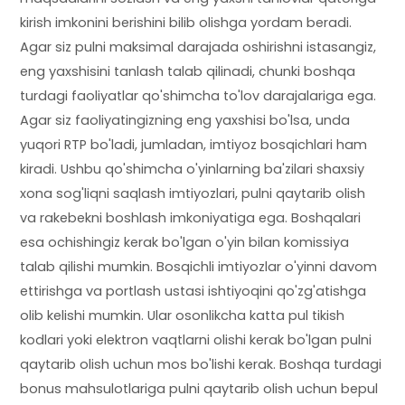
kirish imkonini berishini bilib olishga yordam beradi.
Agar siz pulni maksimal darajada oshirishni istasangiz,
eng yaxshisini tanlash talab qilinadi, chunki boshqa
turdagi faoliyatlar qo'shimcha to'lov darajalariga ega.
Agar siz faoliyatingizning eng yaxshisi bo'lsa, unda
yuqori RTP bo'ladi, jumladan, imtiyoz bosqichlari ham
kiradi. Ushbu qo'shimcha o'yinlarning ba'zilari shaxsiy
xona sog'liqni saqlash imtiyozlari, pulni qaytarib olish
va rakebekni boshlash imkoniyatiga ega. Boshqalari
esa ochishingiz kerak bo'lgan o'yin bilan komissiya
talab qilishi mumkin. Bosqichli imtiyozlar o'yinni davom
ettirishga va portlash ustasi ishtiyoqini qo'zg'atishga
olib kelishi mumkin. Ular osonlikcha katta pul tikish
kodlari yoki elektron vaqtlarni olishi kerak bo'lgan pulni
qaytarib olish uchun mos bo'lishi kerak. Boshqa turdagi
bonus mahsulotlariga pulni qaytarib olish uchun bepul