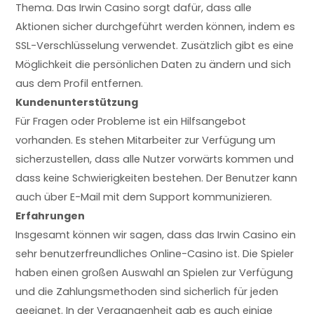
Thema. Das Irwin Casino sorgt dafür, dass alle
Aktionen sicher durchgeführt werden können, indem es
SSL-Verschlüsselung verwendet. Zusätzlich gibt es eine
Möglichkeit die persönlichen Daten zu ändern und sich
aus dem Profil entfernen.
Kundenunterstützung
Für Fragen oder Probleme ist ein Hilfsangebot
vorhanden. Es stehen Mitarbeiter zur Verfügung um
sicherzustellen, dass alle Nutzer vorwärts kommen und
dass keine Schwierigkeiten bestehen. Der Benutzer kann
auch über E-Mail mit dem Support kommunizieren.
Erfahrungen
Insgesamt können wir sagen, dass das Irwin Casino ein
sehr benutzerfreundliches Online-Casino ist. Die Spieler
haben einen großen Auswahl an Spielen zur Verfügung
und die Zahlungsmethoden sind sicherlich für jeden
geeignet. In der Vergangenheit gab es auch einige