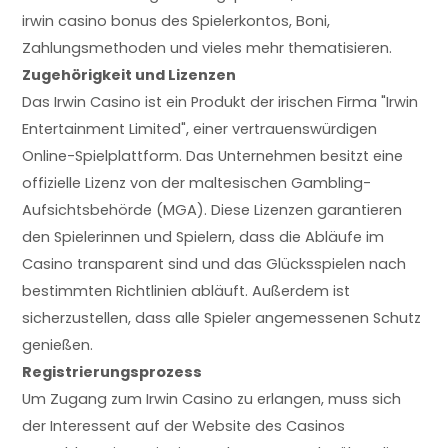
irwin casino bonus
des Spielerkontos, Boni,
Zahlungsmethoden und vieles mehr thematisieren.
Zugehörigkeit und Lizenzen
Das Irwin Casino ist ein Produkt der irischen Firma "Irwin
Entertainment Limited", einer vertrauenswürdigen
Online-Spielplattform. Das Unternehmen besitzt eine
offizielle Lizenz von der maltesischen Gambling-
Aufsichtsbehörde (MGA). Diese Lizenzen garantieren
den Spielerinnen und Spielern, dass die Abläufe im
Casino transparent sind und das Glücksspielen nach
bestimmten Richtlinien abläuft. Außerdem ist
sicherzustellen, dass alle Spieler angemessenen Schutz
genießen.
Registrierungsprozess
Um Zugang zum Irwin Casino zu erlangen, muss sich
der Interessent auf der Website des Casinos