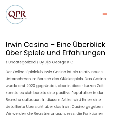
Skip
Post
MAI
to
navigation
MEN
content
Irwin Casino – Eine Überblick
über Spiele und Erfahrungen
/
Uncategorized
/ By
Jijo George K C
Der Online-Spielclub Irwin Casino ist ein relativ neues
Unternehmen im Bereich des Glücksspiels. Das Casino
wurde erst 2020 gegründet, aber in dieser kurzen Zeit
konnte es sich bereits eine positive Reputation in der
Branche aufbauen. In diesem Artikel wird Ihnen eine
detaillierte Übersicht über das Irwin Casino gegeben.
Wir werden die Registrierungsprozess, die Funktionen