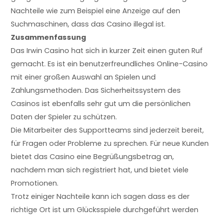
Nachteile wie zum Beispiel eine Anzeige auf den
Suchmaschinen, dass das Casino illegal ist.
Zusammenfassung
Das Irwin Casino hat sich in kurzer Zeit einen guten Ruf
gemacht. Es ist ein benutzerfreundliches Online-Casino
mit einer großen Auswahl an Spielen und
Zahlungsmethoden. Das Sicherheitssystem des
Casinos ist ebenfalls sehr gut um die persönlichen
Daten der Spieler zu schützen.
Die Mitarbeiter des Supportteams sind jederzeit bereit,
für Fragen oder Probleme zu sprechen. Für neue Kunden
bietet das Casino eine Begrüßungsbetrag an,
nachdem man sich registriert hat, und bietet viele
Promotionen.
Trotz einiger Nachteile kann ich sagen dass es der
richtige Ort ist um Glücksspiele durchgeführt werden