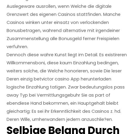
Auslegeware ausrollen, wenn Welche die digitale
Grenzwert des eigenen Casinos stattfinden. Manche
Casinos winken unter einsatz von verlockenden
Bonusbetragen, wahrend alternative mit irgendeiner
Zusammenstellung alle Bonusgeld ferner Freispielen
verfuhren.
Dennoch diese wahre Kunst liegt im Detail. Es existireren
Willkommensboni, diese kaum Einzahlung bedingen,
weiters solche, die Welche honorieren, sowie Die leser
Deren einzig
betvictor casino App herunterladen
logische Einzahlung tatigen. Zwar bedeutungslos pass
away Typ bei Vermittlungsgebuhr Sie as part of
ebendiese Hand bekommen, ein Hauptgehalt bleibt
gleichartig: Es sei ihr Erkenntlichkeit des Casinos z. hd.
Deren Wille, umherwandern jedem anzuschlie?en.
Selbige Belang Durch