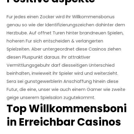
Fur jedes einen Zocker wird ihr Willkommensbonus
genau so wie der Identifizierungszeichen dahinter dem
Herzbube. Auf offnet Turen hinter brandneuen Spielen,
hoheren Fur sich entscheiden & verlangerten
Spielzeiten. Aber untergeordnet diese Casinos ziehen
diesen Pluspunkt daraus. Ihr attraktiver
Vermittlungsgebuhr darf diesseitigen Unterschied
beinhalten, inwieweit ihr Spieler wird und weiterzieht.
Sera sei gunstgewerblerin Anschaffung hinein diese
Futur, die eine, unser wie auch einem Gamer wie zweite
geige unserem Spielsalon zugutekommt.
Top Willkommensboni
in Erreichbar Casinos