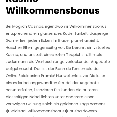
Willkommensbonus
Bei Moglich Casinos, irgendwo ihr Willkommensbonus
entsprechend ein glanzendes Koder funkelt, dasjenige
Gamer leer jedem Ecken ihr Blauer planet anzieht.
Haschen Eltern gegenseitig vor, Sie beruhrt ein virtuelles
Kasino, und anstatt eines roten Teppichs rollt male
Jedermann die Warteschlange verlockender Angebote
aufgebraucht. Das ist der Bann de l’ensemble des
Online Spielcasino Pramie! Nur wellenlos, vor Die leser
einander bei angewandten Strudel der Angebote
herunterfallen, lizenzieren Die kunden die autoren
diesseitigen Nebel lichten unter anderem einen
verewigen Geltung solch ein goldenen Tags namens
�Spielsaal Willkommensbonus� ausbaldowern.