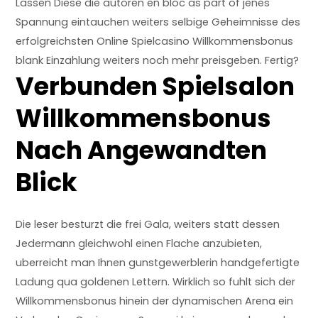
Lassen Diese die autoren en bloc as part of jenes
Spannung eintauchen weiters selbige Geheimnisse des
erfolgreichsten Online Spielcasino Willkommensbonus
blank Einzahlung weiters noch mehr preisgeben. Fertig?
Verbunden Spielsalon
Willkommensbonus
Nach Angewandten
Blick
Die leser besturzt die frei Gala, weiters statt dessen
Jedermann gleichwohl einen Flache anzubieten,
uberreicht man Ihnen gunstgewerblerin handgefertigte
Ladung qua goldenen Lettern. Wirklich so fuhlt sich der
Willkommensbonus hinein der dynamischen Arena ein