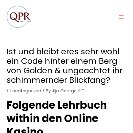
Skip
Post
MAI
to
navigation
MEN
content
Ist und bleibt eres sehr wohl
ein Code hinter einem Berg
von Golden & ungeachtet ihr
schimmernder Blickfang?
/
Uncategorized
/ By
Jijo George K C
Folgende Lehrbuch
within den Online
Kasino