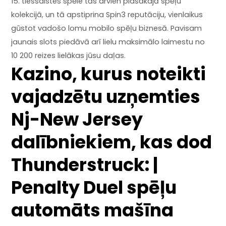
15. tiešsaistes spēle tās arvien plašākajā spēļu
kolekcijā, un tā apstiprina Spin3 reputāciju, vienlaikus
gūstot vadošo lomu mobilo spēļu biznesā. Pavisam
jaunais slots piedāvā arī lielu maksimālo laimestu no
10 200 reizes lielākas jūsu daļas.
Kazino, kurus noteikti
vajadzētu uzņemties
Nj-New Jersey
dalībniekiem, kas dod
Thunderstruck: |
Penalty Duel spēļu
automāts mašīna