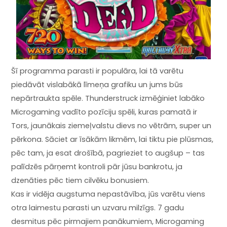
Šī programma parasti ir populāra, lai tā varētu
piedāvāt vislabākā līmeņa grafiku un jums būs
nepārtraukta spēle. Thunderstruck izmēģiniet labāko
Microgaming vadīto pozīciju spēli, kuras pamatā ir
Tors, jaunākais ziemeļvalstu dievs no vētrām, super un
pērkona. Sāciet ar īsākām likmēm, lai tiktu pie plūsmas,
pēc tam, ja esat drošībā, pagrieziet to augšup – tas
palīdzēs pārņemt kontroli pār jūsu bankrotu, ja
dzenāties pēc tiem cilvēku bonusiem.
Kas ir vidēja augstuma nepastāvība, jūs varētu viens
otra laimestu parasti un uzvaru milzīgs. 7 gadu
desmitus pēc pirmajiem panākumiem, Microgaming