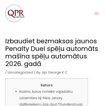
Skip
Post
MAI
to
navigation
MEN
content
Izbaudiet bezmaksas jaunos
Penalty Duel spēļu automāts
mašīna spēļu automātus
2026. gadā
/
Uncategorized
/ By
Jijo George K C
Saturs
Kazino, kurus noteikti vajadzētu
uzņemties Nj-New Jersey
dalībniekiem, kas dod Thunderstruck: