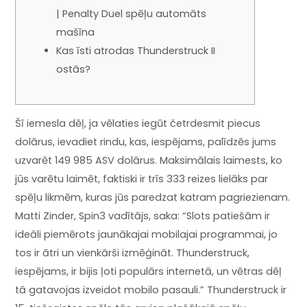
| Penalty Duel spēļu automāts
mašīna
Kas īsti atrodas Thunderstruck II
ostās?
Šī iemesla dēļ, ja vēlaties iegūt četrdesmit piecus
dolārus, ievadiet rindu, kas, iespējams, palīdzēs jums
uzvarēt 149 985 ASV dolārus. Maksimālais laimests, ko
jūs varētu laimēt, faktiski ir trīs 333 reizes lielāks par
spēļu likmēm, kuras jūs paredzat katram pagriezienam.
Matti Zinder, Spin3 vadītājs, saka: “Slots patiešām ir
ideāli piemērots jaunākajai mobilajai programmai, jo
tos ir ātri un vienkārši izmēģināt.
Thunderstruck,
iespējams, ir bijis ļoti populārs internetā, un vētras dēļ
tā gatavojas izveidot mobilo pasauli.” Thunderstruck ir