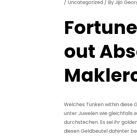
/
Uncategorized
/ By
Jijo Geor
Fortune
out Ab
Maklerc
Welches Tunken within diese G
unter Juwelen wie gleichfalls 
durchstechen. Es sei ihr golde
diesen Geldbeutel dahinter bel