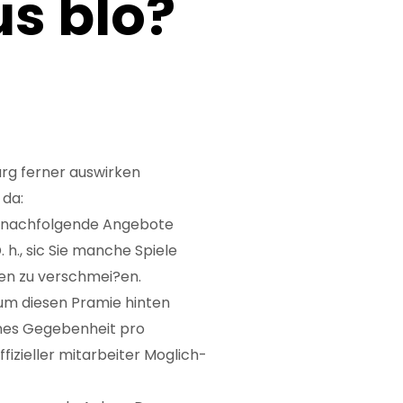
s blo?
arg ferner auswirken
 da:
at, nachfolgende Angebote
h., sic Sie manche Spiele
epen zu verschmei?en.
 um diesen Pramie hinten
enes Gegebenheit pro
fizieller mitarbeiter Moglich-