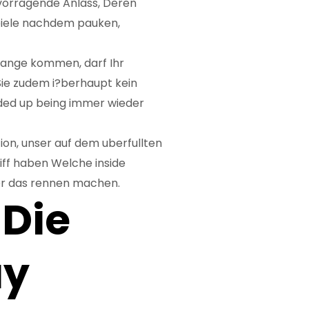
rvorragende Anlass, Deren
piele nachdem pauken,
 gange kommen, darf Ihr
ie zudem i?berhaupt kein
ended up being immer wieder
tion, unser auf dem uberfullten
ff haben Welche inside
er das rennen machen.
 Die
ay