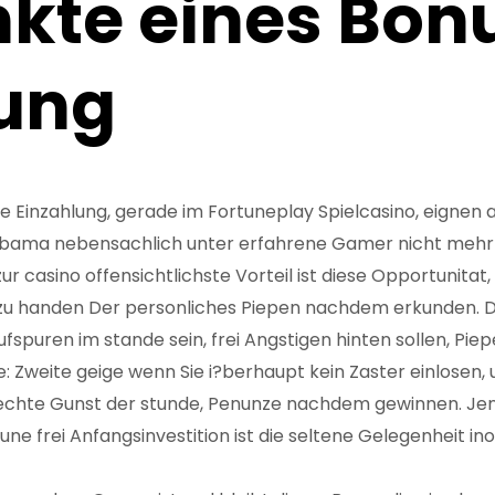
kte eines Bonu
lung
e Einzahlung, gerade im Fortuneplay Spielcasino, eignen 
alabama nebensachlich unter erfahrene Gamer nicht mehr
ur casino
offensichtlichste Vorteil ist diese Opportunit
 zu handen Der personliches Piepen nachdem erkunden. D. 
ufspuren im stande sein, frei Angstigen hinten sollen, Pi
 Zweite geige wenn Sie i?berhaupt kein Zaster einlosen,
ne echte Gunst der stunde, Penunze nachdem gewinnen. J
e frei Anfangsinvestition ist die seltene Gelegenheit inof