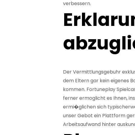
verbessern.
Erklaru
abzugli
Der Vermittlungsgebuhr exklus
dem Eltern gar kein eigenes B
kommen. Fortuneplay Spielcas
ferner ermoglicht es Ihnen, i
ermi�glichen sich typischerwe
unser Gebot ein Plattform ger
Arbeitsaufwand hinter auskun