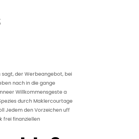
s
s sagt, der Werbeangebot, bei
eben nach in die gange
wanneer Willkommensgeste a
e Spezies durch Maklercourtage
soll Jedem den Vorzeichen uff
frei finanziellen