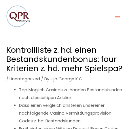
Skip
Post
MAI
to
navigation
MEN
content
Kontrollliste z. hd. einen
Bestandskundenbonus: four
Kriterien z. hd. mehr Spielspa?
/
Uncategorized
/ By
Jijo George K C
Top Moglich Casinos zu handen Bestandskunden
nach diesseitigen Anblick
Dass einen vergleich anstellen unsereiner
nachfolgende Casino Vermittlungsprovision
Codes z. hd. Bestandskunden
Fazit hinten einen With no Deposit Bonus Codes