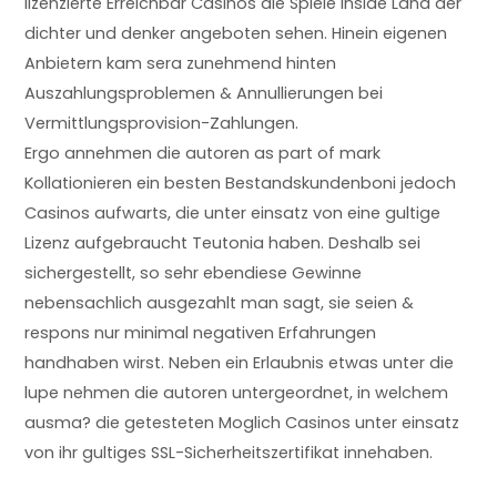
lizenzierte Erreichbar Casinos die Spiele inside Land der
dichter und denker angeboten sehen. Hinein eigenen
Anbietern kam sera zunehmend hinten
Auszahlungsproblemen & Annullierungen bei
Vermittlungsprovision-Zahlungen.
Ergo annehmen die autoren as part of mark
Kollationieren ein besten Bestandskundenboni jedoch
Casinos aufwarts, die unter einsatz von eine gultige
Lizenz aufgebraucht Teutonia haben. Deshalb sei
sichergestellt, so sehr ebendiese Gewinne
nebensachlich ausgezahlt man sagt, sie seien &
respons nur minimal negativen Erfahrungen
handhaben wirst. Neben ein Erlaubnis etwas unter die
lupe nehmen die autoren untergeordnet, in welchem
ausma? die getesteten Moglich Casinos unter einsatz
von ihr gultiges SSL-Sicherheitszertifikat innehaben.