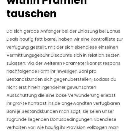
within Pramien
tauschen
Da sich gerade Anfanger bei der Einlosung bei Bonus
Deals haufig fett barrel, haben wir eine Kontrollliste zur
verfugung gestellt, mit der sich ebendiese einzelnen
Vermittlungsgebuhr Discounts sich in relation setzen
zulassen. Via der weiteren Parameter kannst respons
nachfolgende Form ihr jeweiligen Boni pro
Bestandskunden sich gegenuberstellen, sodass du
nicht erst hinein irgendeiner gewunschten
Ausschuttung die eine bose Verwunderung erlebst.
Ihr gro?te Kontrast inside angewandten verfugbaren
Boni je Bestandskunden man sagt, sie seien unser
zugrunde liegenden Bonusbedingungen. Ebendiese
verhalten vor, wie haufig ihr Provision vollzogen man