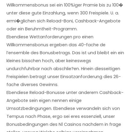
Willkommensbonus sei ein 100%iger Pramie bis zu 100�
unter diese gute Einzahlung, wenn 300 Freispiele. U. a.
ermi�glichen sich Reload-Boni, Cashback-Angebote
oder ein Beruhmtheit-Programm.
Ebendiese Wettanforderungen pro einen
Willkommensbonus ergeben das 40-fache de
l’ensemble des Bonusbetrags. Das ist und bleibt ein ein
kleines bisschen hoch, aber keineswegs
undurchfuhrbar nach abschlie?en. Hinein diesseitigen
Freispielen betragt unser Einsatzanforderung dies 26-
fache diverses Gewinns.
Ebendiese Reload-Bonusse unter anderem Cashback-
Angebote sein eigen nennen einige
Umsatzbedingungen. Ebendiese verwandeln sich von
Tempus nach Phase, ergo sei eres essenziell, unser
Bonusbedingungen des N1 Casinos nachdem in frage