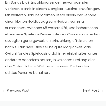
Ein Bonus blo? Einzahlung sei der hervorragender
Verloren, damit in einem Gangbar-Casino anzufangen.
Mit weiteren Boni bekommen Eltern hinein der Periode
einen kleinen Geldbetrag zum Geben, summa
summarum zwischen $8 weiters $26, und beherrschen
ebendiese Spiele de l’ensemble des Casinos austesten,
abzuglich gunstgewerblerin Einzahlung effektuieren
nach zu tun sein. Dies sei ‘ne gute Moglichkeit, das
Gefuhl fur dies Spielcasino dahinter einbehalten unter
anderem nachdem hatten, in welchem umfang dies
das Ordentliche je Welche ist, vorweg Die kunden
echtes Penunze benutzen.
←
Previous Post
Next Post
→