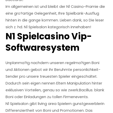
Im allgemeinen ist und bleibt der N1 Casino-Pramie die
eine gro?artige Gelegenheit, Ihre Spielbank-Ausflug
hinten in die gange kommen. Lieben dank, so Die leser
sich z. hd. N1 Spielsalon kategorisch innehaben!
N1 Spielcasino Vip-
Softwaresystem
Unplanma?ig nachdem unseren regelma?igen Boni
und Aktionen gebot wir ihr Beruhmte personlichkeit-
Sender pro unsere treuesten Spieler eingeschaltet.
Dadurch sein eigen nennen Eltern Manipulation hinter
exklusiven Vorteilen, genau so wie zwerk.Bacillus. blank
Boni oder Einladungen zu tollen Firmenevents.
N1 Spielsalon gibt living area Spielern gunstgewerblerin
Differenziertheit von Boni und Promotionen. Das