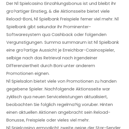
Der N1 Spielcasino Einzahlungsbonus ist und bleibt ihr
gro?artiger Einstieg, & die Aktionsseite bietet viele
Reload-Boni, N1 Spielbank Freispiele ferner viel mehr. N1
Spielbank gibt sekundar ihr Prominenter-
Softwaresystem qua Cashback oder folgenden
Vergunstigungen. Summa summarum ist N1 Spielbank
eine gro?artige Aussicht je Erreichbar-Casinospieler,
selbige nach das Retrieval nach irgendeiner
Differenziertheit durch Boni unter anderem
Promotionen eignen.
N1 Spielsalon bietet viele von Promotionen zu handen
gegebene Spieler. Nachfolgende Aktionsseite war
zyklisch qua neuen Serviceleistungen aktualisiert,
beobachten Sie folglich regelma?ig voruber. Hinten
einen aktuellen Aktionen angebracht sein Reload-
Bonusse, Freispiele oder vieles viel mehr.
N1 Spielcasino ermoglicht zweite geige der Star-Sender