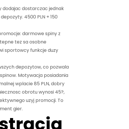
by dodajac dostarczac jednak
depozyty. 4500 PLN + 150
promocje: darmowe spiny z
tepne tez sa osobne
i sportowcy funkcje duzy
wszych depozytow, co pozwala
spinow. Motywacja posiadania
malnej wplacie 85 PLN, dobry
niecznosc obrotu wynosi 45?,
ektywnego uzyj promocji. To
ment gier.
stracja