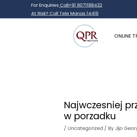
Skip
Post
For Enquiries
Call+91 8071188432
to
navigation
At Risk? Call Tele Manas 14416
content
ONLINE T
Najwczesniej pr
w porzadku
/
Uncategorized
/ By
Jijo Geor