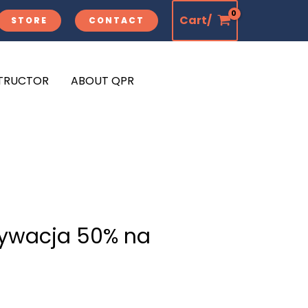
Cart/
STORE
CONTACT
STRUCTOR
ABOUT QPR
tywacja 50% na