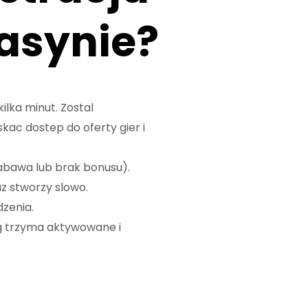
asynie?
ilka minut. Zostal
kac dostep do oferty gier i
abawa lub brak bonusu).
az stworzy slowo.
zenia.
g trzyma aktywowane i