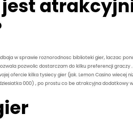
jest atrakcyjn
?
dbaja w sprawie roznorodnosc biblioteki gier, laczac po
zwala pozwolic dostarczam do kilku preferencji graczy 
ej ofercie kilka tysiecy gier (jak. Lemon Casino wiecej n
 dziesiatka 000) , po prostu co be atrakcyjna dodatkowy
gier