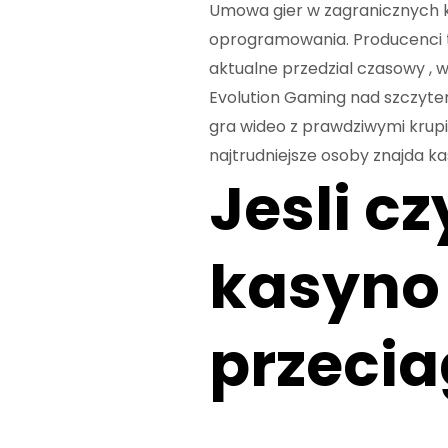
Umowa gier w zagranicznych 
oprogramowania. Producenci ta
aktualne przedzial czasowy , 
Evolution Gaming nad szczyte
gra wideo z prawdziwymi krupi
najtrudniejsze osoby znajda k
Jesli c
kasyno 
przecia