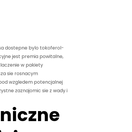
sa dostepne bylo tokoferol-
yjne jest premia powitalne,
laczenie w pakiety
sza sie rosnacym
 pod wzgledem potencjalnej
stne zaznajomic sie z wady i
niczne