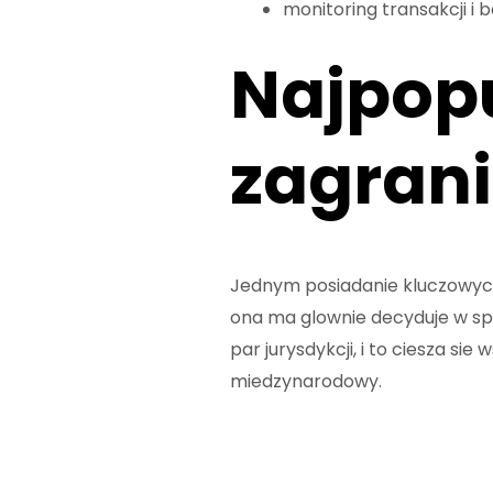
monitoring transakcji i 
Najpopu
zagran
Jednym posiadanie kluczowych 
ona ma glownie decyduje w sp
par jurysdykcji, i to ciesza s
miedzynarodowy.