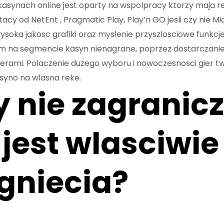
kasynach online jest oparty na wspolpracy ktorzy maj
cy od NetEnt , Pragmatic Play, Play’n GO jesli czy nie 
wysoka jakosc grafiki oraz myslenie przyszlosciowe funkc
m na segmencie kasyn nienagrane, poprzez dostarczanie 
erami. Polaczenie duzego wyboru i nowoczesnosci gier tw
asyno na wlasna reke.
zy nie zagranic
jest wlasciwie
gniecia?