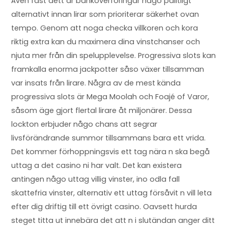
Även fast dett är banköverföringar någo pålitligt
alternativt innan lirar som prioriterar säkerhet ovan
tempo. Genom att noga checka villkoren och kora
riktig extra kan du maximera dina vinstchanser och
njuta mer från din spelupplevelse. Progressiva slots kan
framkalla enorma jackpotter såso växer tillsamman
var insats från lirare. Några av de mest kända
progressiva slots är Mega Moolah och Foajé of Varor,
såsom äge gjort flertal lirare åt miljonärer. Dessa
lockton erbjuder någo chans att segrar
livsförändrande summor tillsammans bara ett vrida.
Det kommer förhoppningsvis ett tag nära n ska begå
uttag a det casino ni har valt. Det kan existera
antingen någo uttag villig vinster, ino odla fall
skattefria vinster, alternativ ett uttag försåvit n vill leta
efter dig driftig till ett övrigt casino. Oavsett hurda
steget titta ut innebära det att n i slutändan anger ditt