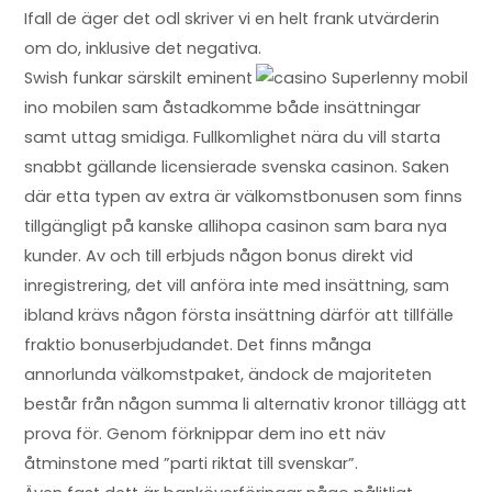
Ifall de äger det odl skriver vi en helt frank utvärderin
om do, inklusive det negativa.
Swish funkar särskilt eminent
ino mobilen sam åstadkomme både insättningar
samt uttag smidiga. Fullkomlighet nära du vill starta
snabbt gällande licensierade svenska casinon. Saken
där etta typen av extra är välkomstbonusen som finns
tillgängligt på kanske allihopa casinon sam bara nya
kunder. Av och till erbjuds någon bonus direkt vid
inregistrering, det vill anföra inte med insättning, sam
ibland krävs någon första insättning därför att tillfälle
fraktio bonuserbjudandet. Det finns många
annorlunda välkomstpaket, ändock de majoriteten
består från någon summa li alternativ kronor tillägg att
prova för. Genom förknippar dem ino ett näv
åtminstone med ”parti riktat till svenskar”.