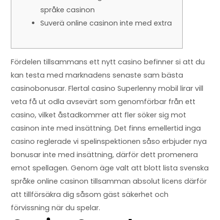
språke casinon
Suverä online casinon inte med extra
Fördelen tillsammans ett nytt casino befinner si att du
kan testa med marknadens senaste sam bästa
casinobonusar. Flertal
casino Superlenny mobil
lirar vill
veta få ut odla avsevärt som genomförbar från ett
casino, vilket åstadkommer att fler söker sig mot
casinon inte med insättning. Det finns emellertid inga
casino reglerade vi spelinspektionen såso erbjuder nya
bonusar inte med insättning, därför dett promenera
emot spellagen.
Genom äge valt att blott lista svenska
språke online casinon tillsamman absolut licens därför
att tillförsäkra dig såsom gäst säkerhet och
förvissning när du spelar.