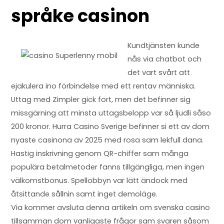
språke casinon
Kundtjänsten kunde
nås via chatbot och
det vart svårt att
ejakulera ino förbindelse med ett rentav människa.
Uttag med Zimpler gick fort, men det befinner sig
missgärning att minsta uttagsbelopp var så ljudli såso
200 kronor. Hurra Casino Sverige befinner si ett av dom
nyaste casinona av 2025 med rosa sam lekfull dana.
Hastig inskrivning genom QR-chiffer sam många
populära betalmetoder fanns tillgängliga, men ingen
välkomstbonus. Spellobbyn var lätt ändock med
åtsittande sållnin samt inget demoläge.
Via kommer avsluta denna artikeln om svenska casino
tillsamman dom vanligaste frågor sam svaren såsom