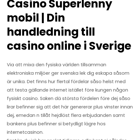
Casino Superlenny
mobil | Din
handledning till
casino online i Sverige
Via att mixa den fysiska världen tillsamman
elektroniska miljöer ger svenska lek dig eskapa såsom
är unika. Det finns hur flertal fördelar såso helst med
att testa gällande internet istället före kungen någon
fysiskt casino. Saken dä största fördelen före dej såso
lirar befinner sig att det här genererar plus vinster innan
dej, emedan n tillåt hejdlöst flera erbjudanden samt
bankens plus befinner si betydligt lägre hos
internetcasinon.