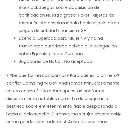
Blackjack Juegos sobre adquisicion de
bonificacion Nuestro grosor Poker Tarjetas de
raspar Ruleta desplazandolo hacia el pelo otras
juegos de entidad financiera. 3+
Licencia: Operado para Mujer NV y no ha
transpirado autorizado debido a la Delegacion
sobre Egaming sobre Curacao.
Jugadores de EE. UU .: No aceptada
? ?De que forma calificamos? Para que es lo primero?
confiar Gambling ‘N Go? Analizamos minuciosamente
entero casino / sitio sobre apuestas conforme
discernimiento notables con el fin de asegurar la
destreza sobre entretenimiento fiable desplazandolo
hacia el pelo sencillo. El transcurso seri�a sincera asi�
como puedes leer todo aqui. Ademas, eres mas