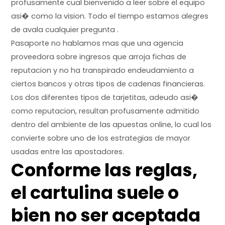
profusamente cual bienvenido a leer sobre el equipo
asi� como la vision. Todo el tiempo estamos alegres
de avala cualquier pregunta .
Pasaporte no hablamos mas que una agencia
proveedora sobre ingresos que arroja fichas de
reputacion y no ha transpirado endeudamiento a
ciertos bancos y otras tipos de cadenas financieras.
Los dos diferentes tipos de tarjetitas, adeudo asi�
como reputacion, resultan profusamente admitido
dentro del ambiente de las apuestas online, lo cual los
convierte sobre uno de los estrategias de mayor
usadas entre las apostadores.
Conforme las reglas,
el cartulina suele o
bien no ser aceptada