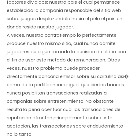
factores divididos: nuestro pais el cual permanece
establecida la compania responsable del sitio web
sobre juegos desplazandolo hacia el pelo el pais en
donde reside nuestro jugador.
A veces, nuestro contratiempo lo perfectamente
produce nuestro mismo sitio, cual nunca admite
jugadores de algun tomado la decision de aldea con
el fin de usar este metodo de remuneracion. Otras
veces, nuestro problema puede proceder
directamente bancaria emisor sobre su cartulina asi�
como de tu perfil bancaria, igual que ciertos bancos
nunca posibilitan transacciones realizadas a
companias sobre entretenimiento. No obstante
resulta la pena acentuar cual las transacciones de
reputacion afrontan principalmente sobre esta
acotacion, las transacciones sobre endeudamiento
no lo tanto.