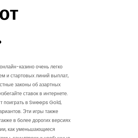
ют
.
 онлайн-казино очень легко
тем и стартовых линий выплат,
естные законы об азартных
збегайте ставок в интернете.
т поиграть в Sweeps Gold,
ариантов. Эти игры также
также в более дорогих версиях
ции, как уменьшающиеся