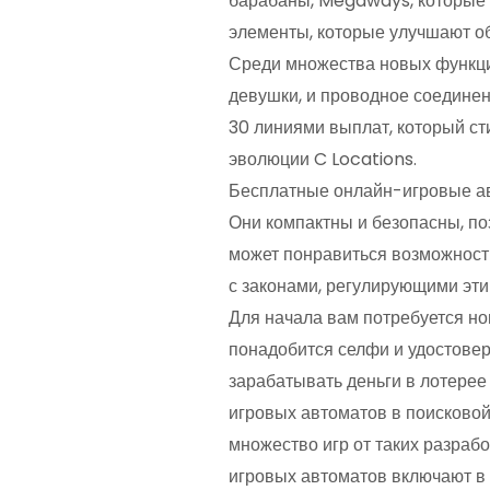
барабаны, Megaways, которые м
элементы, которые улучшают о
Среди множества новых функци
девушки, и проводное соединени
30 линиями выплат, который с
эволюции C Locations.
Бесплатные онлайн-игровые авт
Они компактны и безопасны, по
может понравиться возможность
с законами, регулирующими эти
Для начала вам потребуется но
понадобится селфи и удостовер
зарабатывать деньги в лотерее
игровых автоматов в поисковой
множество игр от таких разраб
игровых автоматов включают в с