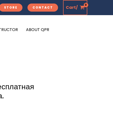
Cart/
STORE
CONTACT
STRUCTOR
ABOUT QPR
есплатная
а.