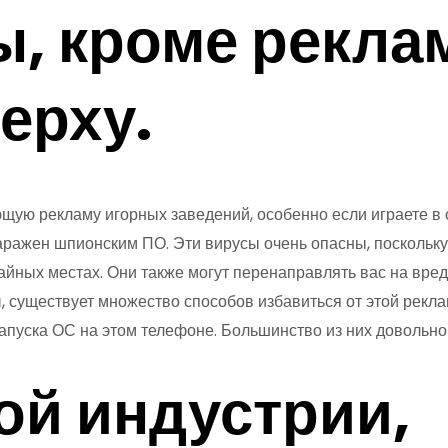
, кроме рекла
ерху.
щую рекламу игорных заведений, особенно если играете в
 заражен шпионским ПО. Эти вирусы очень опасны, поскольк
чайных местах. Они также могут перенаправлять вас на вр
, существует множество способов избавиться от этой рек
запуска ОС на этом телефоне. Большинство из них довольно
ой индустрии,