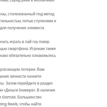
темы, саундтреки и необычные
нзы, стилизованный под метод
атильностью, пятью ступенями и
 для получения элемента
ть играть в пай гоу покер.
ощью смартфона. Игрокам также
нако обязательно ознакомьтесь
едлагающем лотереи. Вам
дения личности начните
ы. Затем перейдите в раздел
ли «Деньги Sweeps». В наличии
 и Gamzix. Большинство
ing Reels, чтобы найти