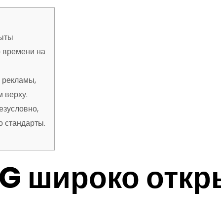
ыты
 времени на
 рекламы,
 верху.
езусловно,
о стандарты.
 широко откр