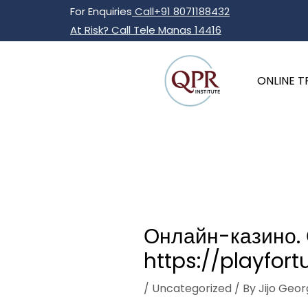
Skip
Post
For Enquiries
Call+91 8071188432
to
navigation
At Risk? Call Tele Manas 14416
content
ONLINE T
Онлайн-казино.
https://playfortu
/
Uncategorized
/ By
Jijo Geor