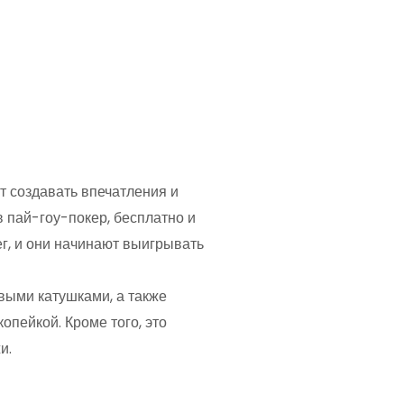
ут создавать впечатления и
в пай-гоу-покер, бесплатно и
г, и они начинают выигрывать
выми катушками, а также
опейкой. Кроме того, это
и.