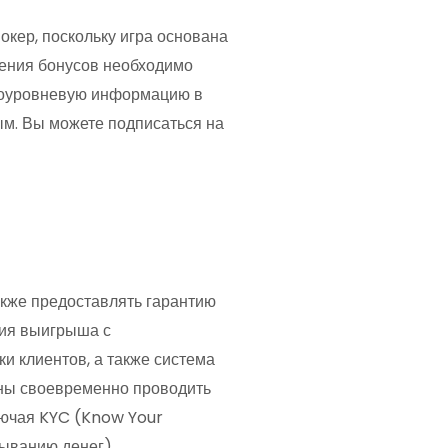
окер, поскольку игра основана
чения бонусов необходимо
огоуровневую информацию в
ым. Вы можете подписаться на
акже предоставлять гарантию
ния выигрыша с
 клиентов, а также система
аны своевременно проводить
лючая KYC (Know Your
ыванию денег).