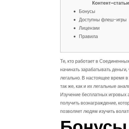
Контент-статьи
Бонусы
Доступны флеш-игры
Лицензии
Правила
Те, кто работает в Соединенных
начинать зарабатывать деньги, 
легально.
В настоящее время в 
так же, как и их легальные анал
Изучение бесплатных игровых 
получить вознаграждение, котор
позволяет людям изучить волат
Бонусы