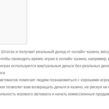
 Штатах и ​​получает реальный доход от онлайн-казино, мог
чтобы проводить время, играя в онлайн-казино, например, 
играх используются виртуальные деньги без реальных дене
оги.
автоматов помогает людям познакомиться с хорошими игро
ое позволит вам возвращать деньги в казино, не рискуя ни к
ильность игрового автомата и начать комиссионные продаж