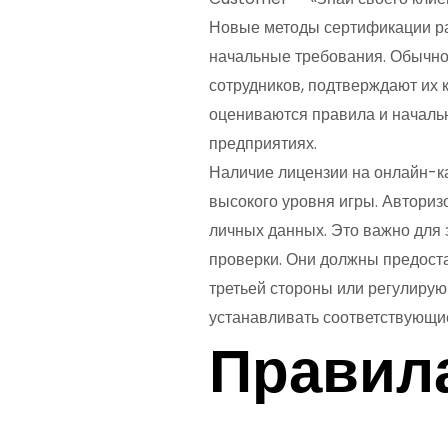
Новые методы сертификации раз
начальные требования. Обычно
сотрудников, подтверждают их 
оцениваются правила и началь
предприятиях.
Наличие лицензии на онлайн-ка
высокого уровня игры. Автор
личных данных. Это важно для
проверки. Они должны предоста
третьей стороны или регулирующ
устанавливать соответствующие
Правил