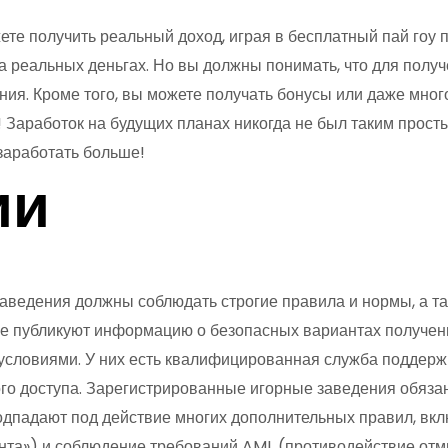
те получить реальный доход, играя в бесплатный пай гоу п
на реальных деньгах. Но вы должны понимать, что для полу
ния. Кроме того, вы можете получать бонусы или даже мн
 Заработок на будущих планах никогда не был таким прост
 заработать больше!
ии
аведения должны соблюдать строгие правила и нормы, а т
кже публикуют информацию о безопасных вариантах получе
словиями. У них есть квалифицированная служба поддержки
го доступа. Зарегистрированные игорные заведения обяз
подпадают под действие многих дополнительных правил, вк
нта») и соблюдение требований AML (противодействие отм