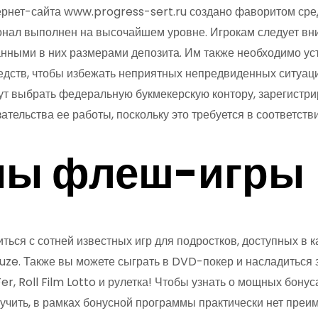
ернет-сайта
www.progress-sert.ru
создано фаворитом сред
онал выполнен на высочайшем уровне. Игрокам следует вн
занными в них размерами депозита. Им также необходимо 
едств, чтобы избежать неприятных непредвиденных ситуац
ут выбрать федеральную букмекерскую контору, зарегистри
ательства ее работы, поскольку это требуется в соответст
ны флеш-игры
ься с сотней известных игр для подростков, доступных в каз
Aruze. Также вы можете сыграть в DVD-покер и насладить
er, Roll Film Lotto и рулетка! Чтобы узнать о мощных бонус
лучить, в рамках бонусной программы практически нет пре