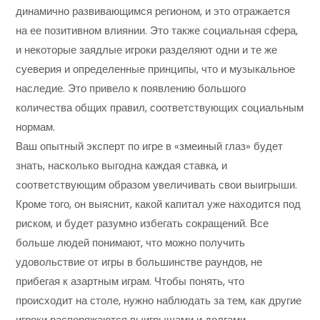
динамично развивающимся регионом, и это отражается
на ее позитивном влиянии. Это также социальная сфера,
и некоторые заядлые игроки разделяют одни и те же
суеверия и определенные принципы, что и музыкальное
наследие. Это привело к появлению большого
количества общих правил, соответствующих социальным
нормам.
Ваш опытный эксперт по игре в «змеиный глаз» будет
знать, насколько выгодна каждая ставка, и
соответствующим образом увеличивать свои выигрыши.
Кроме того, он выяснит, какой капитал уже находится под
риском, и будет разумно избегать сокращений. Все
больше людей понимают, что можно получить
удовольствие от игры в большинстве раундов, не
прибегая к азартным играм. Чтобы понять, что
происходит на столе, нужно наблюдать за тем, как другие
игроки распоряжаются выигрышами и долгами.