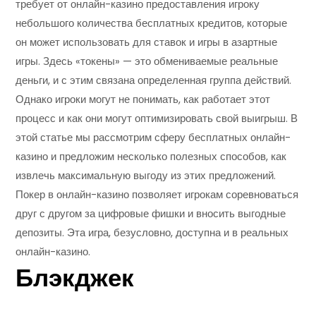
требует от онлайн-казино предоставления игроку
небольшого количества бесплатных кредитов, которые
он может использовать для ставок и игры в азартные
игры. Здесь «токены» — это обмениваемые реальные
деньги, и с этим связана определенная группа действий.
Однако игроки могут не понимать, как работает этот
процесс и как они могут оптимизировать свой выигрыш. В
этой статье мы рассмотрим сферу бесплатных онлайн-
казино и предложим несколько полезных способов, как
извлечь максимальную выгоду из этих предложений.
Покер в онлайн-казино позволяет игрокам соревноваться
друг с другом за цифровые фишки и вносить выгодные
депозиты. Эта игра, безусловно, доступна и в реальных
онлайн-казино.
Блэкджек