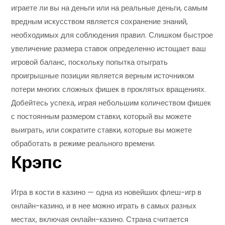
играете ли вы на деньги или на реальные деньги, самым
вредным искусством является сохранение знаний,
необходимых для соблюдения правил. Слишком быстрое
увеличение размера ставок определенно истощает ваш
игровой баланс, поскольку попытка отыграть
проигрышные позиции является верным источником
потери многих сложных фишек в проклятых вращениях.
Добейтесь успеха, играя небольшим количеством фишек
с постоянным размером ставки, который вы можете
выиграть, или сократите ставки, которые вы можете
обработать в режиме реального времени.
Крэпс
Игра в кости в казино — одна из новейших флеш-игр в
онлайн-казино, и в нее можно играть в самых разных
местах, включая онлайн-казино. Страна считается