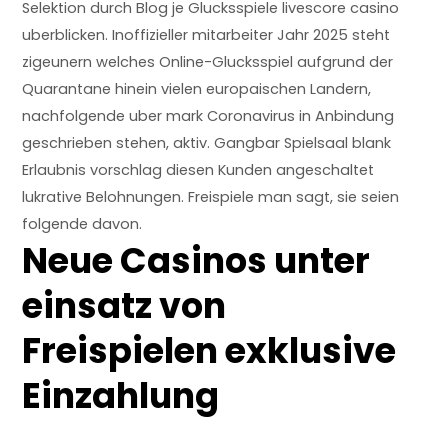
Selektion durch Blog je Glucksspiele
livescore casino
uberblicken. Inoffizieller mitarbeiter Jahr 2025 steht
zigeunern welches Online-Glucksspiel aufgrund der
Quarantane hinein vielen europaischen Landern,
nachfolgende uber mark Coronavirus in Anbindung
geschrieben stehen, aktiv. Gangbar Spielsaal blank
Erlaubnis vorschlag diesen Kunden angeschaltet
lukrative Belohnungen. Freispiele man sagt, sie seien
folgende davon.
Neue Casinos unter
einsatz von
Freispielen exklusive
Einzahlung