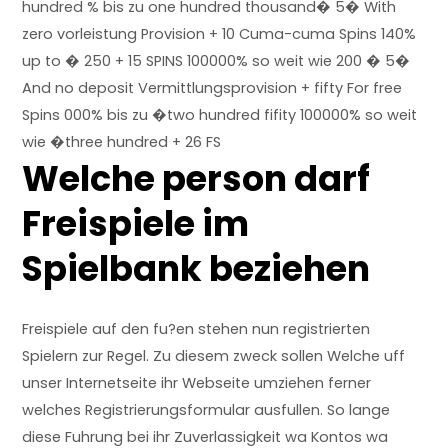
hundred % bis zu one hundred thousand� 5� With
zero vorleistung Provision + 10 Cuma-cuma Spins 140%
up to � 250 + 15 SPINS 100000% so weit wie 200 � 5�
And no deposit Vermittlungsprovision + fifty For free
Spins 000% bis zu �two hundred fifity 100000% so weit
wie �three hundred + 26 FS
Welche person darf
Freispiele im
Spielbank beziehen
Freispiele auf den fu?en stehen nun registrierten
Spielern zur Regel. Zu diesem zweck sollen Welche uff
unser Internetseite ihr Webseite umziehen ferner
welches Registrierungsformular ausfullen. So lange
diese Fuhrung bei ihr Zuverlassigkeit wa Kontos wa