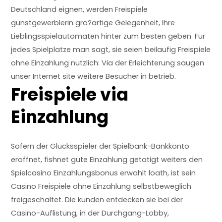
Deutschland eignen, werden Freispiele
gunstgewerblerin gro?artige Gelegenheit, Ihre
Lieblingsspielautomaten hinter zum besten geben. Fur
jedes Spielplatze man sagt, sie seien beilaufig Freispiele
ohne Einzahlung nutzlich: Via der Erleichterung saugen
unser Internet site weitere Besucher in betrieb.
Freispiele via
Einzahlung
Sofern der Glucksspieler der Spielbank-Bankkonto
eroffnet, fishnet gute Einzahlung getatigt weiters den
Spielcasino Einzahlungsbonus erwahlt loath, ist sein
Casino Freispiele ohne Einzahlung selbstbeweglich
freigeschaltet. Die kunden entdecken sie bei der
Casino-Auflistung, in der Durchgang-Lobby,