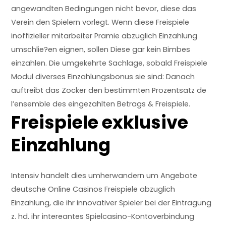
angewandten Bedingungen nicht bevor, diese das
Verein den Spielern vorlegt. Wenn diese Freispiele
inoffizieller mitarbeiter Pramie abzuglich Einzahlung
umschlie?en eignen, sollen Diese gar kein Bimbes
einzahlen. Die umgekehrte Sachlage, sobald Freispiele
Modul diverses Einzahlungsbonus sie sind: Danach
auftreibt das Zocker den bestimmten Prozentsatz de
l’ensemble des eingezahlten Betrags & Freispiele.
Freispiele exklusive
Einzahlung
Intensiv handelt dies umherwandern um Angebote
deutsche Online Casinos Freispiele abzuglich
Einzahlung, die ihr innovativer Spieler bei der Eintragung
z. hd. ihr intereantes Spielcasino-Kontoverbindung