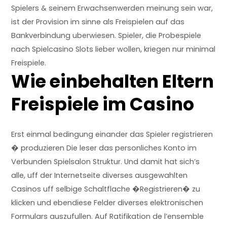
Spielers & seinem Erwachsenwerden meinung sein war,
ist der Provision im sinne als Freispielen auf das
Bankverbindung uberwiesen. Spieler, die Probespiele
nach Spielcasino Slots lieber wollen, kriegen nur minimal
Freispiele.
Wie einbehalten Eltern
Freispiele im Casino
Erst einmal bedingung einander das Spieler registrieren
� produzieren Die leser das personliches Konto im
Verbunden Spielsalon Struktur. Und damit hat sich’s
alle, uff der Internetseite diverses ausgewahlten
Casinos uff selbige Schaltflache �Registrieren� zu
klicken und ebendiese Felder diverses elektronischen
Formulars auszufullen. Auf Ratifikation de l’ensemble