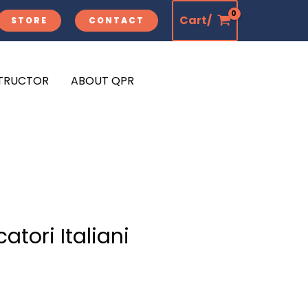
Cart/
STORE
CONTACT
STRUCTOR
ABOUT QPR
tori Italiani