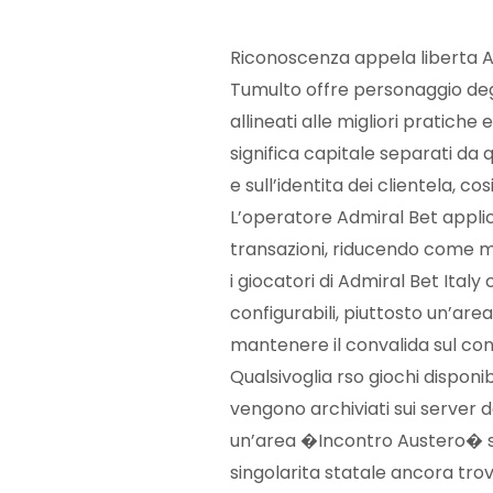
Riconoscenza appela liberta ADM
Tumulto offre personaggio degli
allineati alle migliori pratich
significa capitale separati da q
e sull’identita dei clientela, 
L’operatore Admiral Bet applica
transazioni, riducendo come min
i giocatori di Admiral Bet Ital
configurabili, piuttosto un’are
mantenere il convalida sul con
Qualsivoglia rso giochi disponibi
vengono archiviati sui server d
un’area �Incontro Austero� se 
singolarita statale ancora trov