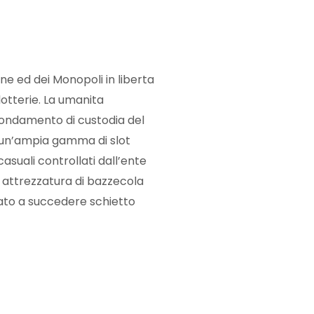
ne ed dei Monopoli in liberta
otterie. La umanita
fondamento di custodia del
ne un’ampia gamma di slot
casuali controllati dall’ente
o attrezzatura di bazzecola
zato a succedere schietto