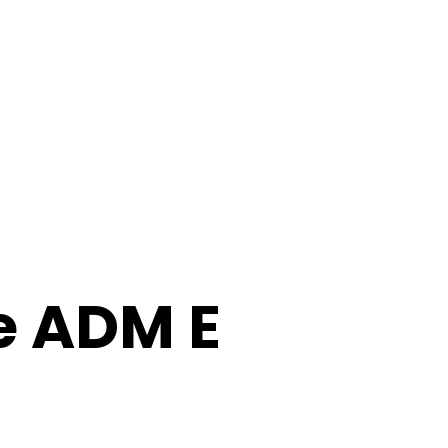
e ADM E