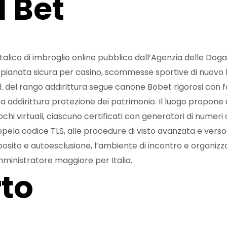
 Bet
alico di imbroglio online pubblico dall’Agenzia delle Doga
spianata sicura per casino, scommesse sportive di nuovo l
.l. del rango addirittura segue canone
Bobet
rigorosi con 
tita addirittura protezione dei patrimonio. Il luogo propo
ochi virtuali, ciascuno certificati con generatori di numeri 
ppela codice TLS, alle procedure di visto avanzata e vers
deposito e autoesclusione, l’ambiente di incontro e organiz
ministratore maggiore per Italia.
to