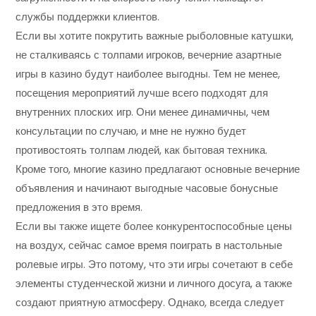
службы поддержки клиентов.
Если вы хотите покрутить важные рыболовные катушки,
не сталкиваясь с толпами игроков, вечерние азартные
игры в казино будут наиболее выгодны. Тем не менее,
посещения мероприятий лучше всего подходят для
внутренних плоских игр. Они менее динамичны, чем
консультации по случаю, и мне не нужно будет
противостоять толпам людей, как бытовая техника.
Кроме того, многие казино предлагают основные вечерние
объявления и начинают выгодные часовые бонусные
предложения в это время.
Если вы также ищете более конкурентоспособные цены
на воздух, сейчас самое время поиграть в настольные
ролевые игры. Это потому, что эти игры сочетают в себе
элементы студенческой жизни и личного досуга, а также
создают приятную атмосферу. Однако, всегда следует