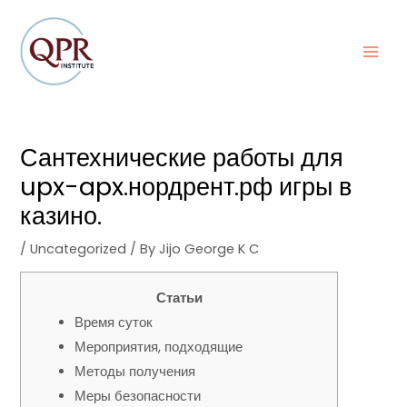
Skip
Post
MAI
to
navigation
MEN
content
Сантехнические работы для
upx-apx.нордрент.рф игры в
казино.
/
Uncategorized
/ By
Jijo George K C
Статьи
Время суток
Мероприятия, подходящие
Методы получения
Меры безопасности