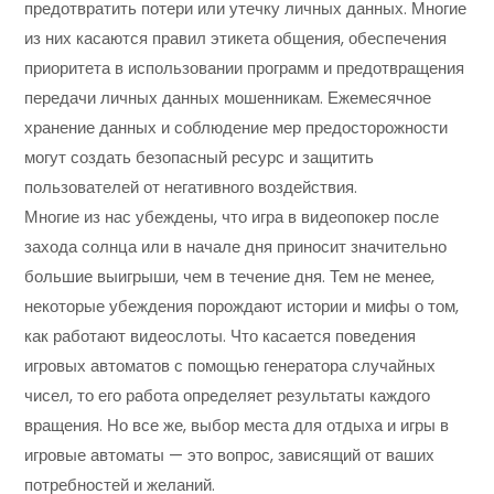
предотвратить потери или утечку личных данных. Многие
из них касаются правил этикета общения, обеспечения
приоритета в использовании программ и предотвращения
передачи личных данных мошенникам. Ежемесячное
хранение данных и соблюдение мер предосторожности
могут создать безопасный ресурс и защитить
пользователей от негативного воздействия.
Многие из нас убеждены, что игра в видеопокер после
захода солнца или в начале дня приносит значительно
большие выигрыши, чем в течение дня. Тем не менее,
некоторые убеждения порождают истории и мифы о том,
как работают видеослоты. Что касается поведения
игровых автоматов с помощью генератора случайных
чисел, то его работа определяет результаты каждого
вращения. Но все же, выбор места для отдыха и игры в
игровые автоматы — это вопрос, зависящий от ваших
потребностей и желаний.