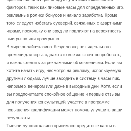
факторов, таких как пиковые часы для определенных игр,
рекламные ролики бонусов и начало заработка. Кроме
того, следует избегать суеверий, связанных с азартными
играми, поскольку они вряд ли повлияют на вероятность
выигрыша или проигрыша.
В мире онлайн-казино, безусловно, нет идеального
времени для игры, однако это все же стоит попробовать,
и важно следить за рекламными объявлениями. Если вы
хотите начать игру, несмотря на рекламу, используемую
другими людьми, лучше заходить в систему в часы пик,
например, вечером или даже в выходные дни. Хотя, если
вы предпочитаете спокойное общение и первые отзывы
для получения консультаций, участие в программе
повышения квалификации может помочь улучшить ваши
результаты.
Тысячи лучших казино принимают кредитные карты в