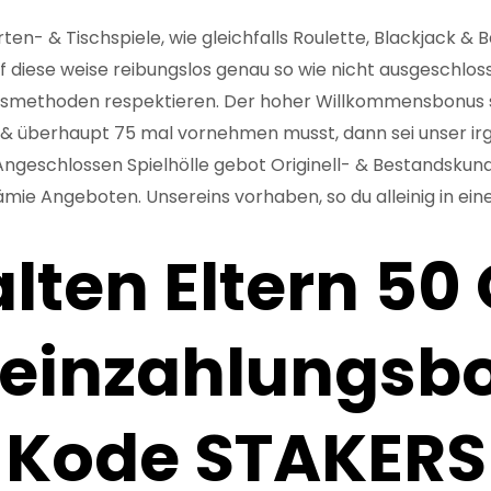
en- & Tischspiele, wie gleichfalls Roulette, Blackjack & 
 diese weise reibungslos genau so wie nicht ausgeschloss
ngsmethoden respektieren. Der hoher Willkommensbonus si
60 & überhaupt 75 mal vornehmen musst, dann sei unser i
geschlossen Spielhölle gebot Originell- & Bestandskund
ie Angeboten. Unsereins vorhaben, so du alleinig in ein
lten Eltern 50
teinzahlungsb
Kode STAKERS 