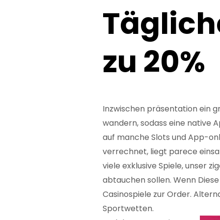
Täglich
zu 20%
Inzwischen präsentation ein g
wandern, sodass eine native A
auf manche Slots und App-onl
verrechnet, liegt parece einsa
viele exklusive Spiele, unser 
abtauchen sollen. Wenn Diese
Casinospiele zur Order. Alte
Sportwetten.