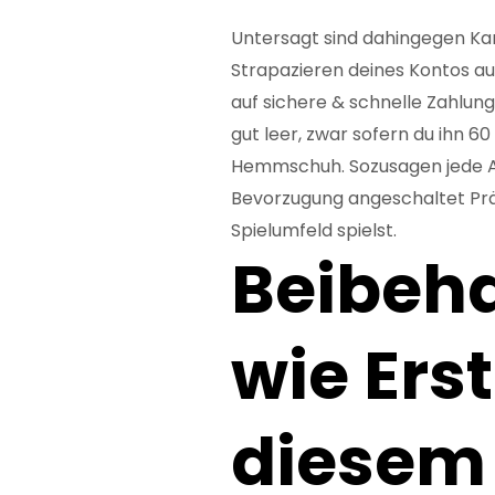
Untersagt sind dahingegen Kart
Strapazieren deines Kontos auf
auf sichere & schnelle Zahlu
gut leer, zwar sofern du ihn 
Hemmschuh. Sozusagen jede An
Bevorzugung angeschaltet Präm
Spielumfeld spielst.
Beibeha
wie Ers
diesem 