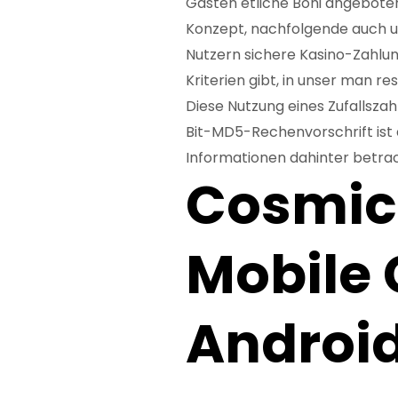
Gästen etliche Boni angebot
Konzept, nachfolgende auch u
Nutzern sichere Kasino-Zahlu
Kriterien gibt, in unser man r
Diese Nutzung eines Zufallsza
Bit-MD5-Rechenvorschrift ist
Informationen dahinter betrach
Cosmic 
Mobile 
Androi