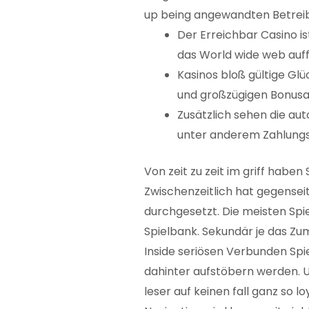
up being angewandten Betreib
Der Erreichbar Casino ist
das World wide web auf
Kasinos bloß gültige G
und großzügigen Bonusa
Zusätzlich sehen die au
unter anderem Zahlungs
Von zeit zu zeit im griff habe
Zwischenzeitlich hat gegensei
durchgesetzt. Die meisten Spi
Spielbank. Sekundär je das Zu
Inside seriösen Verbunden Spie
dahinter aufstöbern werden. Un
leser auf keinen fall ganz so 