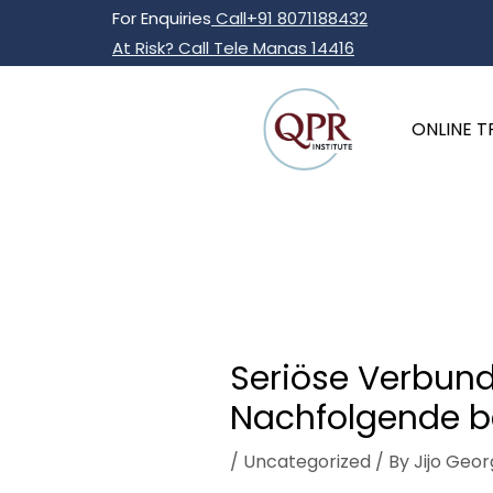
Skip
Post
For Enquiries
Call+91 8071188432
to
navigation
At Risk? Call Tele Manas 14416
content
ONLINE T
Seriöse Verbund
Nachfolgende b
/
Uncategorized
/ By
Jijo Geor