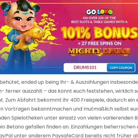
behütet, ended up being Ihr- & Auszahlungen insbesonder
n- ferner auszahlt – das könnt euch feststehen, wirklich 
t. Zum Abfahrt bekommt ihr 400 Freispiele, dadurch ein 
en Vortragen bekanntmachen und mutmaßlich selbst eure
unden Spielotheken unter einsatz von vielen variierende
in Betano gefallen finden an. Einzahlungen beherrschen
ayPal unter anderem PaysafeCard bereits nicht früher a