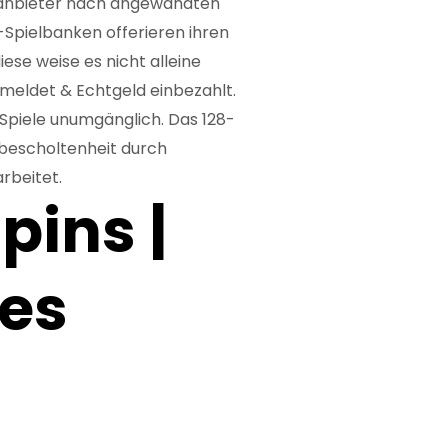
sanbieter nach angewandten
Spielbanken offerieren ihren
ese weise es nicht alleine
anmeldet & Echtgeld einbezahlt.
 Spiele unumgänglich. Das 128-
bescholtenheit durch
rbeitet.
pins |
des