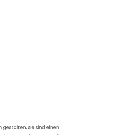
estalten, sie sind einen