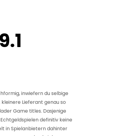
9.1
hformig, inwiefern du selbige
kleinere Lieferant genau so
lader Game titles. Dasjenige
Echtgeldspielen definitiv keine
t in Spielanbietern dahinter