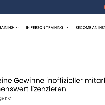
RAINING
IN PERSON TRAINING
BECOME AN IN
ine Gewinne inoffizieller mitarb
enswert lizenzieren
ge K C