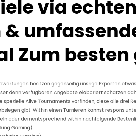
iele via echten
n & umfassend
al Zum besten
wertungen besitzen gegenseitig unsrige Experten etwas in
ser denn verfugbaren Angebote elaboriert schatzen dahi
 spezielle Alive Tournaments vorfinden, diese alle drei R
siegen gibt. Within einen Turnieren kannst respons unte
eln oder dementsprechend within nachfolgende Bestenli
klung Gaming)