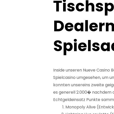
Tischsp
Dealer
Spielsa
Inside unseren Nueve Casino Be
Spielcasino umgesehen, um un
konnten unsereins zweite geige
es generell 2.000� nachdem ob
Echtgeldeinsatz Punkte samm
Monopoly Alive (Entwic