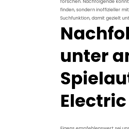
forschen. Nachfolgende konnt
finden, sondern inoffizieller m
Suchfunktion, damit gezielt u
Nachfol
unter 
Spielau
Electric
Eigens empfehlenswert sei un