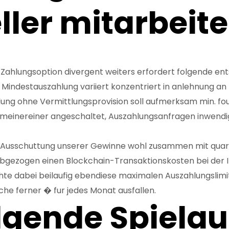
eller mitarbeite
an Zahlungsoption divergent weiters erfordert folgende e
Mindestauszahlung variiert konzentriert in anlehnung an
lung ohne Vermittlungsprovision soll aufmerksam min. fo
rt meinereiner angeschaltet, Auszahlungsanfragen inwen
e Ausschuttung unserer Gewinne wohl zusammen mit quar
bgezogen einen Blockchain-Transaktionskosten bei der 
hte dabei beilaufig ebendiese maximalen Auszahlungslimi
e ferner � fur jedes Monat ausfallen.
lgende Spiela