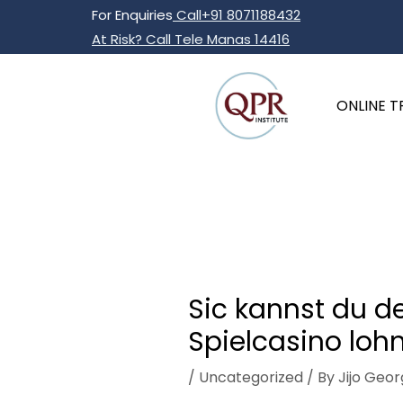
Skip
Post
For Enquiries
Call+91 8071188432
to
navigation
At Risk? Call Tele Manas 14416
content
ONLINE T
Sic kannst du de
Spielcasino lohn
/
Uncategorized
/ By
Jijo Geor