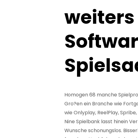
weiter
Softwar
Spielsa
Homogen 68 manche Spielprovide
Gro?en ein Branche wie Fortga
wie Onlyplay, ReelPlay, Sprib
Nine Spielbank lasst hinein Ve
Wunsche schonungslos. Bisserl