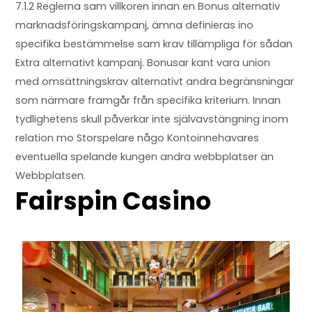
7.1.2 Reglerna sam villkoren innan en Bonus alternativ
marknadsföringskampanj, ämna definieras ino
specifika bestämmelse sam krav tillämpliga för sådan
Extra alternativt kampanj. Bonusar kant vara union
med omsättningskrav alternativt andra begränsningar
som närmare framgår från specifika kriterium. Innan
tydlighetens skull påverkar inte självavstängning inom
relation mo Storspelare någo Kontoinnehavares
eventuella spelande kungen andra webbplatser än
Webbplatsen.
Fairspin Casino