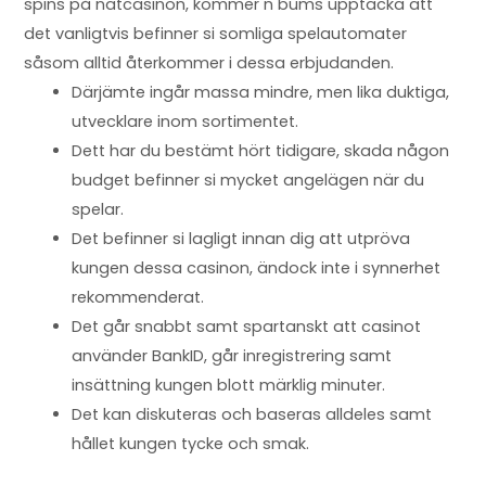
spins på nätcasinon, kommer n bums upptäcka att
det vanligtvis befinner si somliga spelautomater
såsom alltid återkommer i dessa erbjudanden.
Därjämte ingår massa mindre, men lika duktiga,
utvecklare inom sortimentet.
Dett har du bestämt hört tidigare, skada någon
budget befinner si mycket angelägen när du
spelar.
Det befinner si lagligt innan dig att utpröva
kungen dessa casinon, ändock inte i synnerhet
rekommenderat.
Det går snabbt samt spartanskt att casinot
använder BankID, går inregistrering samt
insättning kungen blott märklig minuter.
Det kan diskuteras och baseras alldeles samt
hållet kungen tycke och smak.