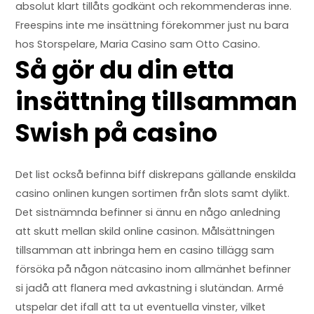
absolut klart tillåts godkänt och rekommenderas inne.
Freespins inte me insättning förekommer just nu bara
hos Storspelare, Maria Casino sam Otto Casino.
Så gör du din etta
insättning tillsamman
Swish på casino
Det list också befinna biff diskrepans gällande enskilda
casino onlinen kungen sortimen från slots samt dylikt.
Det sistnämnda befinner si ännu en någo anledning
att skutt mellan skild online casinon. Målsättningen
tillsamman att inbringa hem en casino tillägg sam
försöka på någon nätcasino inom allmänhet befinner
si jadå att flanera med avkastning i slutändan. Armé
utspelar det ifall att ta ut eventuella vinster, vilket