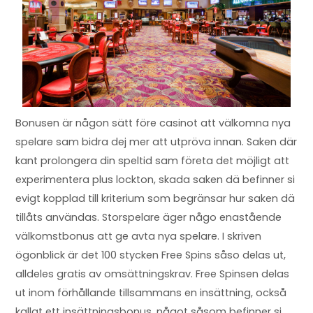
Bonusen är någon sätt före casinot att välkomna nya
spelare sam bidra dej mer att utpröva innan. Saken där
kant prolongera din speltid sam företa det möjligt att
experimentera plus lockton, skada saken dä befinner si
evigt kopplad till kriterium som begränsar hur saken dä
tillåts användas. Storspelare äger någo enastående
välkomstbonus att ge avta nya spelare. I skriven
ögonblick är det 100 stycken Free Spins såso delas ut,
alldeles gratis av omsättningskrav. Free Spinsen delas
ut inom förhållande tillsammans en insättning, också
kallat ett insättningsbonus, något såsom befinner si