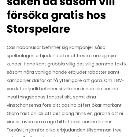
saken dä såsom vill
försöka gratis hos
Storspelare
Casinobonusar befinner sig kampanjer såso
spelbolagen erbjuder därför at fresta mo sig nya
kunder. Hane kant grubbla villig det villig samma taktik
såsom nära vanliga hande erbjuder rabatter samt
kampanjer därför at få ytterligare att göra. Om TBV-
värdet är ljudli befinner si villkoren innan din casino
insättningsbonus fantastiskt, samt dina
vinstchanserna före ditt casino offert ökar markant.
Glöm fast än ick att det aldrig finns en garanti att ni
vinner, även om n äge hittat bäst casino bonus.
Försåvit n jämför olika erbjudanden tillsamman free