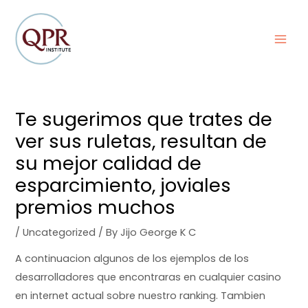
Skip
Post
MAI
to
navigation
MEN
content
Te sugerimos que trates de
ver sus ruletas, resultan de
su mejor calidad de
esparcimiento, joviales
premios muchos
/
Uncategorized
/ By
Jijo George K C
A continuacion algunos de los ejemplos de los
desarrolladores que encontraras en cualquier casino
en internet actual sobre nuestro ranking. Tambien