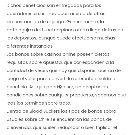
Dichos beneficios son entregados para los
operadores a sus individuos acerca de otras
circunstancias de el juego. Generalmente, la
patologi�a del tunel carpiano oferta llega detras de
los depositos, aunque puede efectuarse muchas
diferentes instancias.
Los bonos sobre casinos online poseen ciertos
requisitos sobre apuesta, que corresponden a la
cantidad de veces que hay que disponer acerca de
juego el valor para convertirlo referente a saldo a
beneficio. Asi que podri�a ser, sin aceptar las
condiciones sobre cualquier propuesta, sabemos que
leas los terminos sobre trato.
Dentro de
Blood Suckers
los tipos de bonos sobra
usuales sobre Chile se encuentran las bonos de
bienvenida, que suelen reduplicar o bien triplicar el