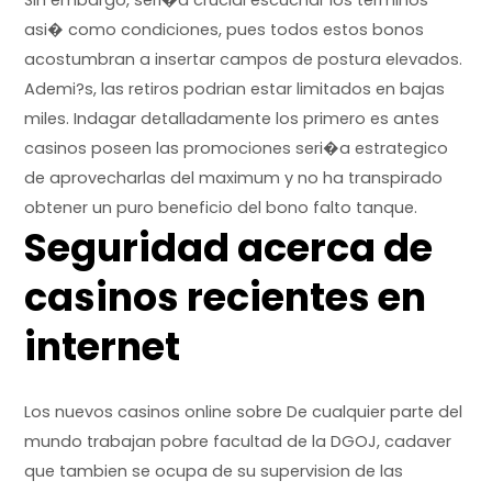
asi� como condiciones, pues todos estos bonos
acostumbran a insertar campos de postura elevados.
Ademi?s, las retiros podrian estar limitados en bajas
miles. Indagar detalladamente los primero es antes
casinos poseen las promociones seri�a estrategico
de aprovecharlas del maximum y no ha transpirado
obtener un puro beneficio del bono falto tanque.
Seguridad acerca de
casinos recientes en
internet
Los nuevos casinos online sobre De cualquier parte del
mundo trabajan pobre facultad de la DGOJ, cadaver
que tambien se ocupa de su supervision de las