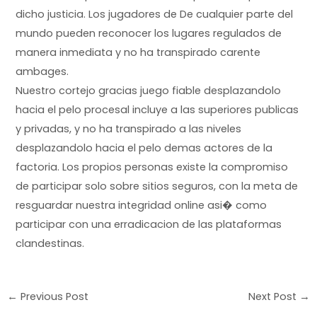
dicho justicia. Los jugadores de De cualquier parte del
mundo pueden reconocer los lugares regulados de
manera inmediata y no ha transpirado carente
ambages.
Nuestro cortejo gracias juego fiable desplazandolo
hacia el pelo procesal incluye a las superiores publicas
y privadas, y no ha transpirado a las niveles
desplazandolo hacia el pelo demas actores de la
factoria. Los propios personas existe la compromiso
de participar solo sobre sitios seguros, con la meta de
resguardar nuestra integridad online asi� como
participar con una erradicacion de las plataformas
clandestinas.
←
Previous Post
Next Post
→