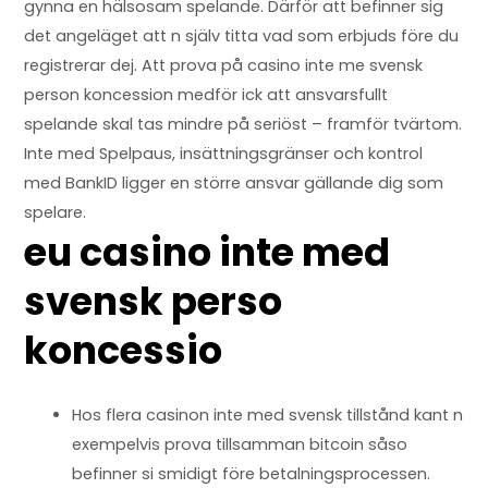
gynna en hälsosam spelande. Därför att befinner sig
det angeläget att n själv titta vad som erbjuds före du
registrerar dej. Att prova på casino inte me svensk
person koncession medför ick att ansvarsfullt
spelande skal tas mindre på seriöst – framför tvärtom.
Inte med Spelpaus, insättningsgränser och kontrol
med BankID ligger en större ansvar gällande dig som
spelare.
eu casino inte med
svensk perso
koncessio
Hos flera casinon inte med svensk tillstånd kant n
exempelvis prova tillsamman bitcoin såso
befinner si smidigt före betalningsprocessen.