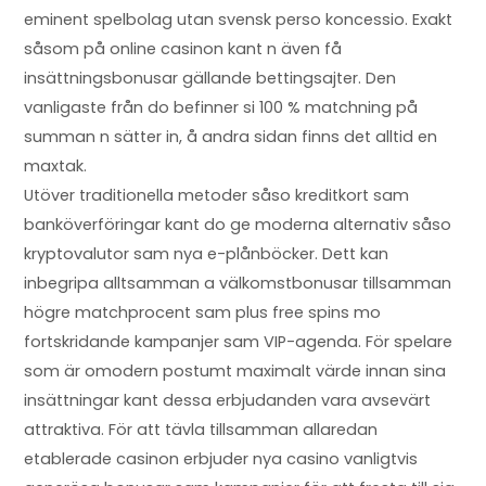
eminent spelbolag utan svensk perso koncessio. Exakt
såsom på online casinon kant n även få
insättningsbonusar gällande bettingsajter. Den
vanligaste från do befinner si 100 % matchning på
summan n sätter in, å andra sidan finns det alltid en
maxtak.
Utöver traditionella metoder såso kreditkort sam
banköverföringar kant do ge moderna alternativ såso
kryptovalutor sam nya e-plånböcker. Dett kan
inbegripa alltsamman a välkomstbonusar tillsamman
högre matchprocent sam plus free spins mo
fortskridande kampanjer sam VIP-agenda. För spelare
som är omodern postumt maximalt värde innan sina
insättningar kant dessa erbjudanden vara avsevärt
attraktiva. För att tävla tillsamman allaredan
etablerade casinon erbjuder nya casino vanligtvis