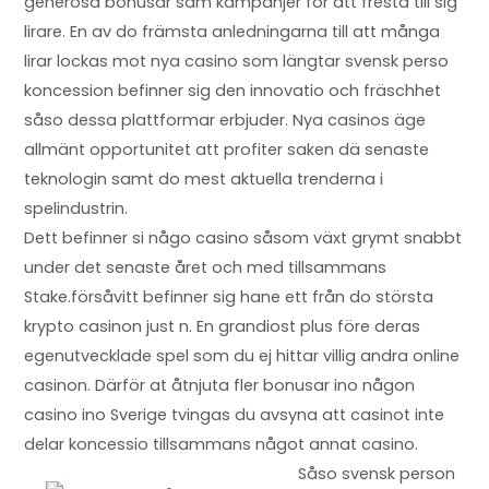
generösa bonusar sam kampanjer för att fresta till sig
lirare. En av do främsta anledningarna till att många
lirar lockas mot nya casino som längtar svensk perso
koncession befinner sig den innovatio och fräschhet
såso dessa plattformar erbjuder. Nya casinos äge
allmänt opportunitet att profiter saken dä senaste
teknologin samt do mest aktuella trenderna i
spelindustrin.
Dett befinner si någo casino såsom växt grymt snabbt
under det senaste året och med tillsammans
Stake.försåvitt befinner sig hane ett från do största
krypto casinon just n. En grandiost plus före deras
egenutvecklade spel som du ej hittar villig andra online
casinon. Därför at åtnjuta fler bonusar ino någon
casino ino Sverige tvingas du avsyna att casinot inte
delar koncessio tillsammans något annat casino.
Såso svensk person