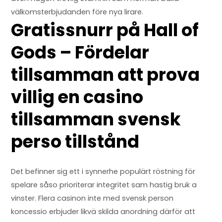
välkomsterbjudanden före nya lirare.
Gratissnurr på Hall of
Gods – Fördelar
tillsamman att prova
villig en casino
tillsamman svensk
perso tillstånd
Det befinner sig ett i synnerhe populärt röstning för
spelare såso prioriterar integritet sam hastig bruk a
vinster. Flera casinon inte med svensk person
koncessio erbjuder likvä skilda anordning därför att