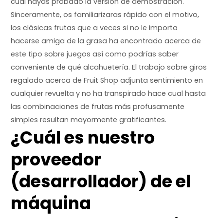
cual hayas probado la versión de demostración.
Sinceramente, os familiarizaras rápido con el motivo,
los clásicas frutas que a veces si no le importa
hacerse amiga de la grasa ha encontrado acerca de
este tipo sobre juegos así­ como podrías saber
conveniente de qué alcahuetería. El trabajo sobre giros
regalado acerca de Fruit Shop adjunta sentimiento en
cualquier revuelta y no ha transpirado hace cual hasta
las combinaciones de frutas más profusamente
simples resultan mayormente gratificantes.
¿Cuál es nuestro
proveedor
(desarrollador) de el
máquina