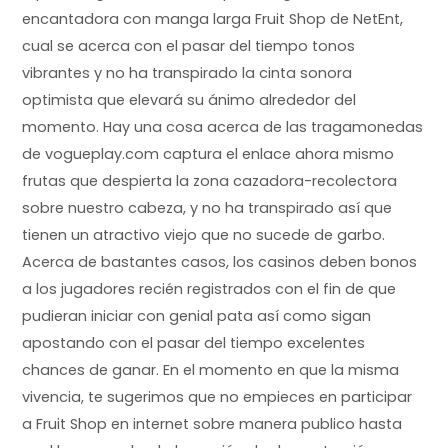
encantadora con manga larga Fruit Shop de NetEnt,
cual se acerca con el pasar del tiempo tonos
vibrantes y no ha transpirado la cinta sonora
optimista que elevará su ánimo alrededor del
momento. Hay una cosa acerca de las tragamonedas
de
vogueplay.com captura el enlace ahora mismo
frutas que despierta la zona cazadora-recolectora
sobre nuestro cabeza, y no ha transpirado así que
tienen un atractivo viejo que no sucede de garbo.
Acerca de bastantes casos, los casinos deben bonos
a los jugadores recién registrados con el fin de que
pudieran iniciar con genial pata así­ como sigan
apostando con el pasar del tiempo excelentes
chances de ganar. En el momento en que la misma
vivencia, te sugerimos que no empieces en participar
a Fruit Shop en internet sobre manera publico hasta