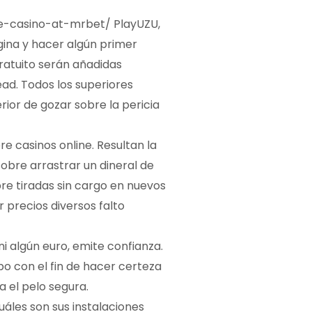
e-casino-at-mrbet/
PlayUZU,
gina y hacer algún primer
gratuito serán añadidas
ead. Todos los superiores
ior de gozar sobre la pericia
e casinos online. Resultan la
obre arrastrar un dineral de
re tiradas sin cargo en nuevos
 precios diversos falto
ni algún euro, emite confianza.
bo con el fin de hacer certeza
 el pelo segura.
áles son sus instalaciones