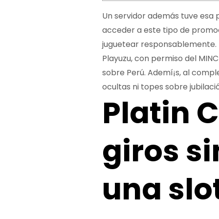
Un servidor además tuve esa 
acceder a este tipo de promoci
juguetear responsablemente. D
Playuzu, con permiso del MINC
sobre Perú.
Ademí¡s, al comple
ocultas ni topes sobre jubilaci
Platin 
giros si
una slo