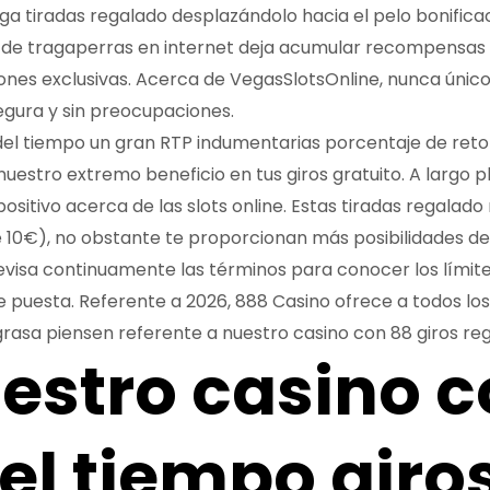
a tiradas regalado desplazándolo hacia el pelo bonificac
de tragaperras en internet deja acumular recompensas V
nes exclusivas. Acerca de VegasSlotsOnline, nunca únic
egura y sin preocupaciones.
del tiempo un gran RTP indumentarias porcentaje de retor
nuestro extremo beneficio en tus giros gratuito. A largo p
ositivo acerca de las slots online. Estas tiradas regalad
0€), no obstante te proporcionan más posibilidades de
Revisa continuamente las términos para conocer los lími
 puesta. Referente a 2026, 888 Casino ofrece a todos los
rasa piensen referente a nuestro casino con 88 giros reg
uestro casino c
el tiempo giros