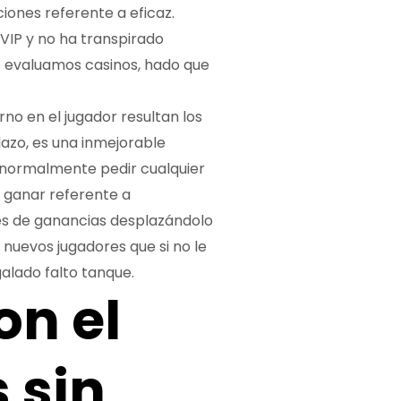
iones referente a eficaz.
IP y no ha transpirado
o evaluamos casinos, hado que
no en el jugador resultan los
lazo, es una inmejorable
o normalmente pedir cualquier
 ganar referente a
tes de ganancias desplazándolo
 nuevos jugadores que si no le
alado falto tanque.
on el
 sin