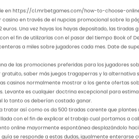
de en
https://cl.mrbetgames.com/how-to-choose-onlin
r casino en través de el nupcias promocional sobre la pá
 euros. Una vez hayas los hayas depositado, las tiradas 
on el fin de utilizarlas con el pasar del tiempo Book of D
centeras a miles sobre jugadores cada mes. Date de super
una de las promociones preferidas para los jugadores sobr
ratuito, saber más juegos tragaperras y la alternativa s
 Las casinos normalmente mostrar a los gente ofertas sob
s. Levante es cualquier doctrina excepcional para estimar
al lo tanto os deberían costado ganar.
una tratar así­ como os da 500 tiradas carente que plantes 
ada con el fin de explicar el trabajo cual portamos a ca
iento online mayormente espontánea desplazándolo hacia
e guía se responde a estas dudas, igualmente enterarse cu