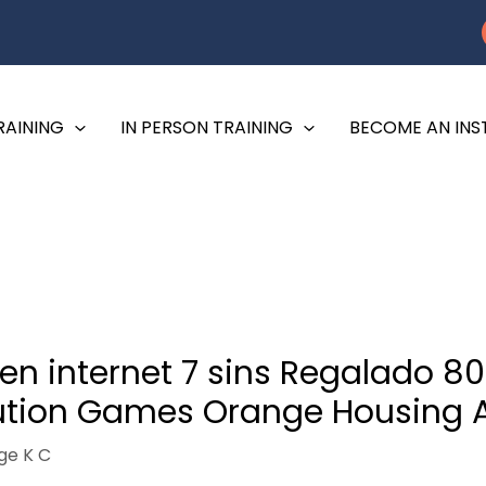
RAINING
IN PERSON TRAINING
BECOME AN IN
 internet 7 sins Regalado 80
ution Games Orange Housing A
ge K C