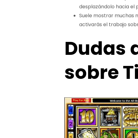
desplazándolo hacia el 
Suele mostrar muchas má
activarás el trabajo sob
Dudas 
sobre T