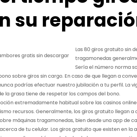
n su reparaci
Las 80 giros gratuito sin d
tragamonedas generalmen
Serí­a el número norma so
ono sobre giros sin cargo. En caso de que llegan a conve
nca podrías efectuar nuestro jubilación a tu perfil. La vig
e la grasa tiene de respetar los campos del bono.
moción extremadamente habitual sobre las casinos online 
ismo recursos. Generalmente, los giros gratuito llegan a 
obre máquinas tragamonedas, bien desde una app de cas
acerca de tu celular. Los giros gratuito que existen en la