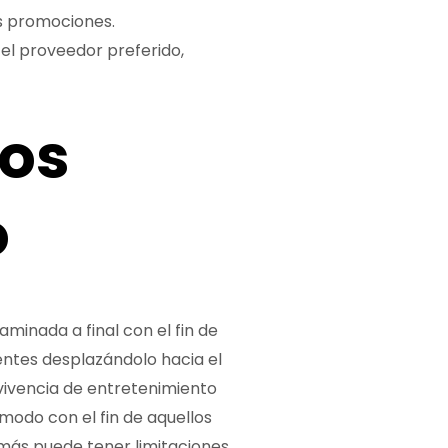
s promociones.
el proveedor preferido,
nos
o
minada a final con el fin de
ntes desplazándolo hacia el
 vivencia de entretenimiento
modo con el fin de aquellos
más puede tener limitaciones