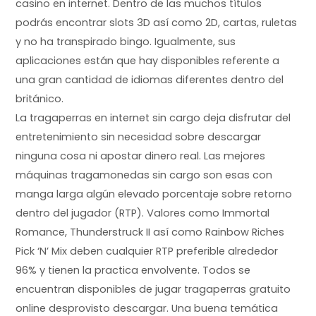
casino en internet. Dentro de las muchos títulos
podrás encontrar slots 3D así­ como 2D, cartas, ruletas
y no ha transpirado bingo. Igualmente, sus
aplicaciones están que hay disponibles referente a
una gran cantidad de idiomas diferentes dentro del
británico.
La tragaperras en internet sin cargo deja disfrutar del
entretenimiento sin necesidad sobre descargar
ninguna cosa ni apostar dinero real. Las mejores
máquinas tragamonedas sin cargo son esas con
manga larga algún elevado porcentaje sobre retorno
dentro del jugador (RTP). Valores como Immortal
Romance, Thunderstruck II así­ como Rainbow Riches
Pick ‘N’ Mix deben cualquier RTP preferible alrededor
96% y tienen la practica envolvente. Todos se
encuentran disponibles de jugar tragaperras gratuito
online desprovisto descargar. Una buena temática