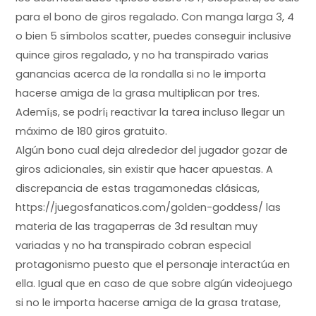
para el bono de giros regalado.
Con manga larga 3, 4
o bien 5 símbolos scatter, puedes conseguir inclusive
quince giros regalado, y no ha transpirado varias
ganancias acerca de la rondalla si no le importa
hacerse amiga de la grasa multiplican por tres.
Ademí¡s, se podrí¡ reactivar la tarea incluso llegar un
máximo de 180 giros gratuito.
Algún bono cual deja alrededor del jugador gozar de
giros adicionales, sin existir que hacer apuestas. A
discrepancia de estas tragamonedas clásicas,
https://juegosfanaticos.com/golden-goddess/
las
materia de las tragaperras de 3d resultan muy
variadas y no ha transpirado cobran especial
protagonismo puesto que el personaje interactúa en
ella. Igual que en caso de que sobre algún videojuego
si no le importa hacerse amiga de la grasa tratase,