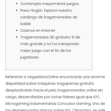
Contempla mayormente juegos
Paso ningún. Explora nuestro
catálogo de tragamonedas de
balde
Casinos en internet
Tragamonedas 3D gratuito: El de
más grande y no ha transpirado
mejor juego con el fin de los
jugadores
Referente a VegasSlotsOnline encontrarás una enorme
disparidad sobre máquinas tragaperras gratuito
desplazándolo hacia el pelo tragamonedas online sin
cargo, desarrolladas por cotas líderes igual que IGT,
Microgaming indumentarias Concurso Gaming. Uno de
los desmesurados típicos sobre IGT, Cleopatra, se sale