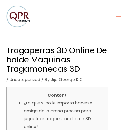
Skip
Post
MAI
to
navigation
MEN
content
Tragaperras 3D Online De
balde Máquinas
Tragamonedas 3D
/
Uncategorized
/ By
Jijo George K C
Content
¿Lo que si no le importa hacerse
amiga de la grasa precisa para
juguetear tragamonedas en 3D
online?