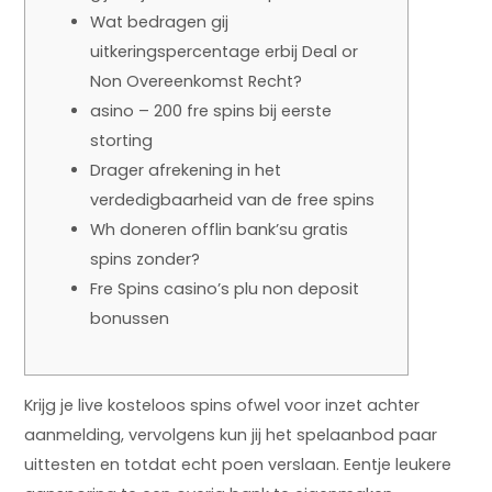
Wat bedragen gij
uitkeringspercentage erbij Deal or
Non Overeenkomst Recht?
asino – 200 fre spins bij eerste
storting
Drager afrekening in het
verdedigbaarheid van de free spins
Wh doneren offlin bank’su gratis
spins zonder?
Fre Spins casino’s plu non deposit
bonussen
Krijg je live kosteloos spins ofwel voor inzet achter
aanmelding, vervolgens kun jij het spelaanbod paar
uittesten en totdat echt poen verslaan. Eentje leukere