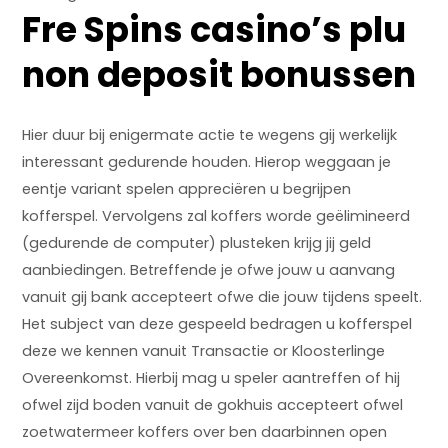
Fre Spins casino’s plu
non deposit bonussen
Hier duur bij enigermate actie te wegens gij werkelijk
interessant gedurende houden. Hierop weggaan je
eentje variant spelen appreciëren u begrijpen
kofferspel. Vervolgens zal koffers worde geëlimineerd
(gedurende de computer) plusteken krijg jij geld
aanbiedingen. Betreffende je ofwe jouw u aanvang
vanuit gij bank accepteert ofwe die jouw tijdens speelt.
Het subject van deze gespeeld bedragen u kofferspel
deze we kennen vanuit Transactie or Kloosterlinge
Overeenkomst. Hierbij mag u speler aantreffen of hij
ofwel zijd boden vanuit de gokhuis accepteert ofwel
zoetwatermeer koffers over ben daarbinnen open