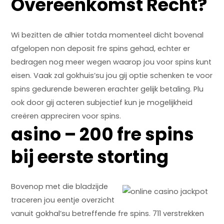
Overeenkomst Recht?
Wi bezitten de alhier totda momenteel dicht bovenal
afgelopen non deposit fre spins gehad, echter er
bedragen nog meer wegen waarop jou voor spins kunt
eisen. Vaak zal gokhuis’su jou gij optie schenken te voor
spins gedurende beweren erachter gelijk betaling. Plu
ook door gij acteren subjectief kun je mogelijkheid
creëren appreciren voor spins.
asino – 200 fre spins
bij eerste storting
Bovenop met die bladzijde
traceren jou eentje overzicht
vanuit gokhal’su betreffende fre spins. 711 verstrekken